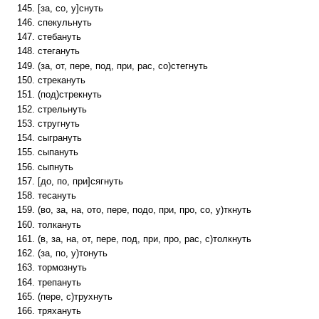
[за, со, у]снуть
спекульнуть
стебануть
стегануть
(за, от, пере, под, при, рас, со)стегнуть
стрекануть
(под)стрекнуть
стрельнуть
стругнуть
сыгрануть
сыпануть
сыпнуть
[до, по, при]сягнуть
тесануть
(во, за, на, ото, пере, подо, при, про, со, у)ткнуть
толкануть
(в, за, на, от, пере, под, при, про, рас, с)толкнуть
(за, по, у)тонуть
тормознуть
трепануть
(пере, с)трухнуть
тряхануть