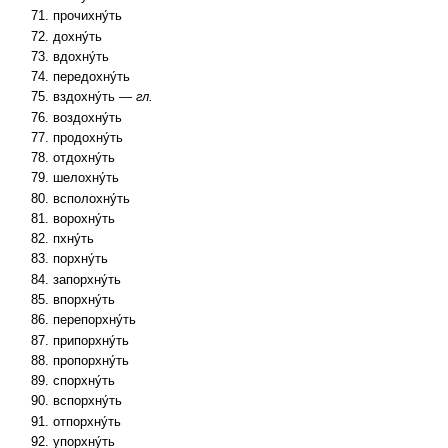
прочихну́ть
дохну́ть
вдохну́ть
передохну́ть
вздохну́ть —
гл.
воздохну́ть
продохну́ть
отдохну́ть
шелохну́ть
всполохну́ть
ворохну́ть
пхну́ть
порхну́ть
запорхну́ть
впорхну́ть
перепорхну́ть
припорхну́ть
пропорхну́ть
спорхну́ть
вспорхну́ть
отпорхну́ть
упорхну́ть