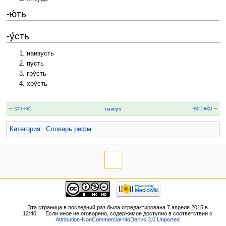
-ю́ть
-у́сть
наизусть
пу́сть
гру́сть
хру́сть
←
-у́т (-ю́т)
наверх
-у́ф (-ю́ф)
→
Категория
:
Словарь рифм
Эта страница в последний раз была отредактирована 7 апреля 2015 в
12:40.
Если иное не оговорено, содержимое доступно в соответствии с
Attribution-NonCommercial-NoDerivs 3.0 Unported