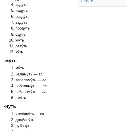
3
-у́сть
заду́ть
наду́ть
разду́ть
взду́ть
проду́ть
сду́ть
жу́ть
разу́ть
ку́ть
-му́ть
му́ть
баламу́ть —
гл.
забаламу́ть —
гл.
набаламу́ть —
гл.
взбаламу́ть —
гл.
сму́ть
-ну́ть
хлебану́ть —
гл.
долбану́ть
рубану́ть