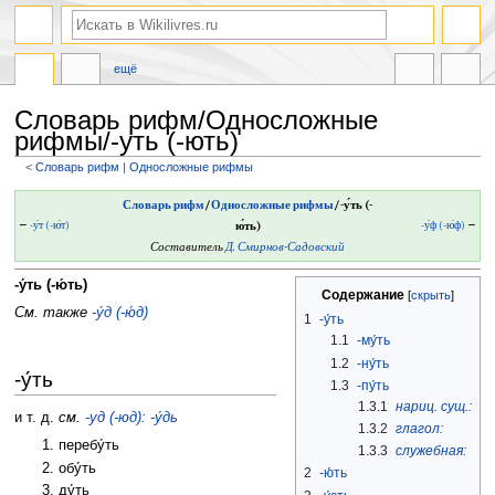
ещё
Словарь рифм/Односложные
рифмы/-уть (-ють)
<
Словарь рифм
‎ |
Односложные рифмы
Перейти
Перейти
Словарь рифм
/
Односложные рифмы
/-у́ть (-
к
к
←
-у́т (-ю́т)
ю́ть)
-у́ф (-ю́ф)
→
навигации
поиску
Составитель
Д. Смирнов-Садовский
-у́ть (-ю́ть)
Содержание
См. также
-у́д (-ю́д)
1
-у́ть
1.1
-му́ть
1.2
-ну́ть
-у́ть
1.3
-пу́ть
1.3.1
нариц. сущ.:
и т. д.
см.
-уд (-юд): -у́дь
1.3.2
глагол:
перебу́ть
1.3.3
служебная:
обу́ть
2
-ю́ть
ду́ть