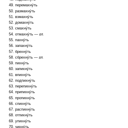
перемахну́ть
размахну́ть
взмахну́ть
домахну́ть
смахну́ть
отмахну́ть —
гл.
пахну́ть
запахну́ть
брехну́ть
сбрехну́ть —
гл.
пихну́ть
запихну́ть
впихну́ть
подпихну́ть
перепихну́ть
припихну́ть
пропихну́ть
спихну́ть
распихну́ть
отпихну́ть
упихну́ть
чихну́ть