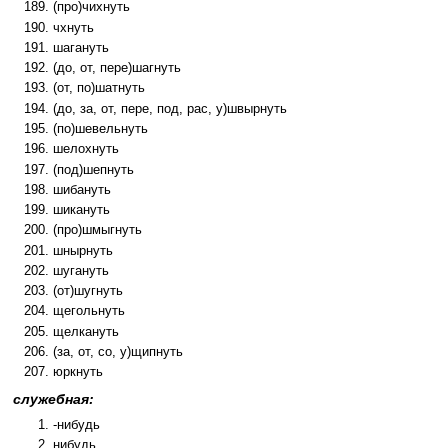
(про)чихнуть
чхнуть
шагануть
(до, от, пере)шагнуть
(от, по)шатнуть
(до, за, от, пере, под, рас, у)швырнуть
(по)шевельнуть
шелохнуть
(под)шепнуть
шибануть
шикануть
(про)шмыгнуть
шнырнуть
шугануть
(от)шугнуть
щегольнуть
щелкануть
(за, от, со, у)щипнуть
юркнуть
служебная:
-нибудь
нибудь