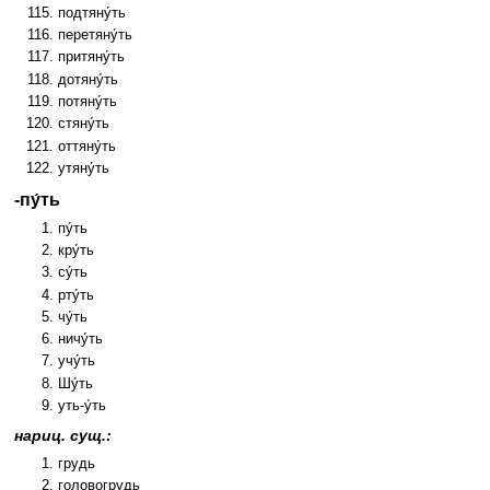
подтяну́ть
перетяну́ть
притяну́ть
дотяну́ть
потяну́ть
стяну́ть
оттяну́ть
утяну́ть
-пу́ть
пу́ть
кру́ть
су́ть
рту́ть
чу́ть
ничу́ть
учу́ть
Шу́ть
уть-у́ть
нариц. сущ.:
грудь
головогрудь