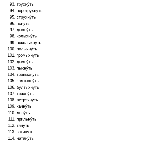
трухну́ть
перетрухнуть
струхну́ть
чхну́ть
дыхну́ть
колыхну́ть
всколыхну́ть
полыхну́ть
громыхну́ть
дыхну́ть
пыхну́ть
трепыхну́ть
колтыхну́ть
бултыхну́ть
тряхну́ть
встряхну́ть
качну́ть
льну́ть
прильну́ть
тяну́ть
затяну́ть
натяну́ть