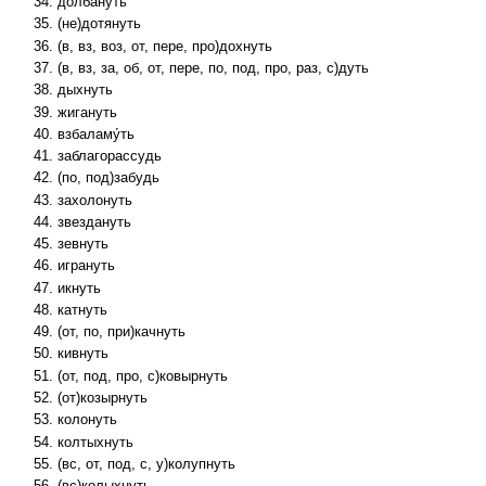
долбануть
(не)дотянуть
(в, вз, воз, от, пере, про)дохнуть
(в, вз, за, об, от, пере, по, под, про, раз, с)дуть
дыхнуть
жигануть
взбаламу́ть
заблагорассудь
(по, под)забудь
захолонуть
звездануть
зевнуть
игрануть
икнуть
катнуть
(от, по, при)качнуть
кивнуть
(от, под, про, с)ковырнуть
(от)козырнуть
колонуть
колтыхнуть
(вс, от, под, с, у)колупнуть