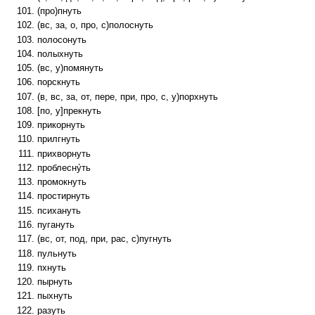
(про)пнуть
(вс, за, о, про, с)полоснуть
полосонуть
полыхнуть
(вс, у)помянуть
порскнуть
(в, вс, за, от, пере, при, про, с, у)порхнуть
[по, у]прекнуть
прикорнуть
прилгнуть
прихворнуть
проблесну́ть
промокнуть
простирнуть
психануть
пугануть
(вс, от, под, при, рас, с)пугнуть
пульнуть
пхнуть
пырнуть
пыхнуть
разуть