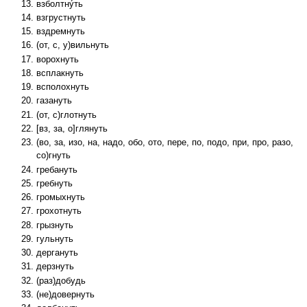
взболтну́ть
взгрустнуть
вздремнуть
(от, с, у)вильнуть
ворохнуть
всплакнуть
всполохнуть
газануть
(от, с)глотнуть
[вз, за, о]глянуть
(во, за, изо, на, надо, обо, ото, пере, по, подо, при, про, разо,
со)гнуть
гребануть
гребнуть
громыхнуть
грохотнуть
грызнуть
гульнуть
дергануть
дерзнуть
(раз)добудь
(не)довернуть