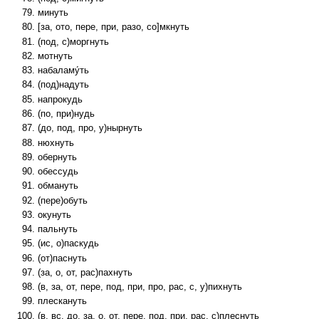
минуть
[за, ото, пере, при, разо, со]мкнуть
(под, с)моргнуть
мотнуть
набаламу́ть
(под)надуть
напрокудь
(по, при)нудь
(до, под, про, у)нырнуть
нюхнуть
обернуть
обессудь
обмануть
(пере)обуть
окунуть
пальнуть
(ис, о)паскудь
(от)паснуть
(за, о, от, рас)пахнуть
(в, за, от, пере, под, при, про, рас, с, у)пихнуть
плескануть
(в, вс, до, за, о, от, пере, под, при, рас, с)плеснуть