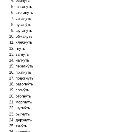
рвану́ть
шагану́ть
стегану́ть
сигану́ть
пугану́ть
шугану́ть
обману́ть
хлебну́ть
гну́ть
загну́ть
нагну́ть
перегну́ть
пригну́ть
подогну́ть
разогну́ть
согну́ть
отогну́ть
моргну́ть
шугну́ть
рыгну́ть
дерзну́ть
ткну́ть