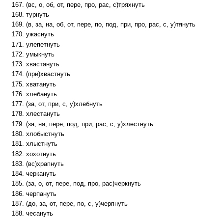
(вс, о, об, от, пере, про, рас, с)тряхнуть
турнуть
(в, за, на, об, от, пере, по, под, при, про, рас, с, у)тянуть
ужаснуть
улепетнуть
умыкнуть
хвастануть
(при)хвастнуть
хватануть
хлебануть
(за, от, при, с, у)хлебнуть
хлестануть
(за, на, пере, под, при, рас, с, у)хлестнуть
хлобыстнуть
хлыстнуть
хохотнуть
(вс)храпнуть
черкануть
(за, о, от, пере, под, про, рас)черкнуть
черпануть
(до, за, от, пере, по, с, у)черпнуть
чесануть