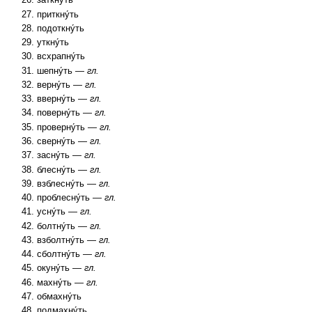
заткну́ть
приткну́ть
подоткну́ть
уткну́ть
всхрапну́ть
шепну́ть —
гл.
верну́ть —
гл.
вверну́ть —
гл.
поверну́ть —
гл.
проверну́ть —
гл.
сверну́ть —
гл.
засну́ть —
гл.
блесну́ть —
гл.
взблесну́ть —
гл.
проблесну́ть —
гл.
усну́ть —
гл.
болтну́ть —
гл.
взболтну́ть —
гл.
сболтну́ть —
гл.
окуну́ть —
гл.
махну́ть —
гл.
обмахну́ть
подмахну́ть