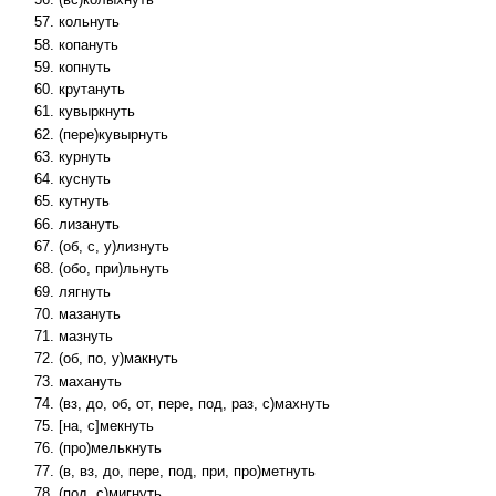
(вс)колыхнуть
кольнуть
копануть
копнуть
крутануть
кувыркнуть
(пере)кувырнуть
курнуть
куснуть
кутнуть
лизануть
(об, с, у)лизнуть
(обо, при)льнуть
лягнуть
мазануть
мазнуть
(об, по, у)макнуть
махануть
(вз, до, об, от, пере, под, раз, с)махнуть
[на, с]мекнуть
(про)мелькнуть
(в, вз, до, пере, под, при, про)метнуть
(под, с)мигнуть