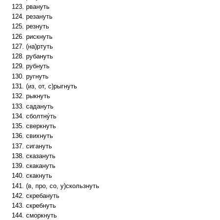
рвануть
резануть
резнуть
рискнуть
(на)ртуть
рубануть
рубнуть
ругнуть
(из, от, с)рыгнуть
рыкнуть
садануть
сболтну́ть
сверкнуть
свихнуть
сигануть
сказануть
скакануть
скакнуть
(в, про, со, у)скользнуть
скребануть
скребнуть
сморкнуть