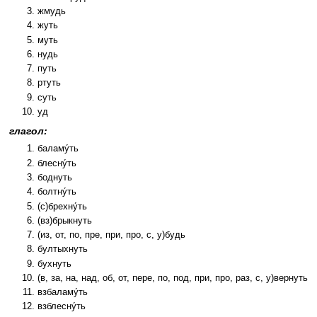
жмудь
жуть
муть
нудь
путь
ртуть
суть
уд
глагол:
баламу́ть
блесну́ть
боднуть
болтну́ть
(с)брехну́ть
(вз)брыкнуть
(из, от, по, пре, при, про, с, у)будь
бултыхнуть
бухнуть
(в, за, на, над, об, от, пере, по, под, при, про, раз, с, у)вернуть
взбаламу́ть
взблесну́ть