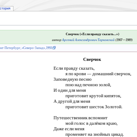
стория
Сверчок («Если правду сказать…»)
автор
Арсений Александрович Тарковский
(1907—1989)
кт-Петербург, «Северо-Запад», 1993
Сверчок
Если правду сказать,
я по крови — домашний сверчок,
Заповедную песню
пою над печною золой,
И один для меня
приготовит крутой кипяток,
А другой для меня
приготовит шесток Золотой.
Путешественник вспомнит
мой голос в далёком краю,
Даже если меня
променяет на знойных цикад.