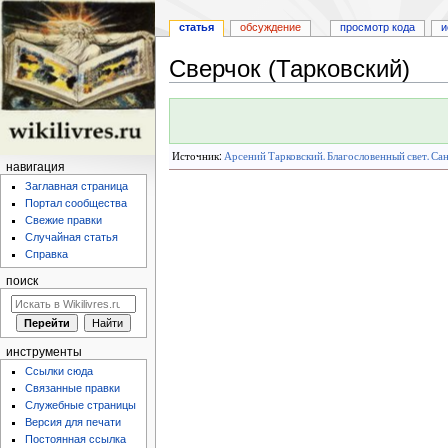
статья
обсуждение
просмотр кода
и
Сверчок (Тарковский)
Перейти
Перейти
к
к
навигации
поиску
Источник:
Арсений Тарковский. Благословенный свет. Сан
навигация
Заглавная страница
Портал сообщества
Свежие правки
Случайная статья
Справка
поиск
инструменты
Ссылки сюда
Связанные правки
Служебные страницы
Версия для печати
Постоянная ссылка