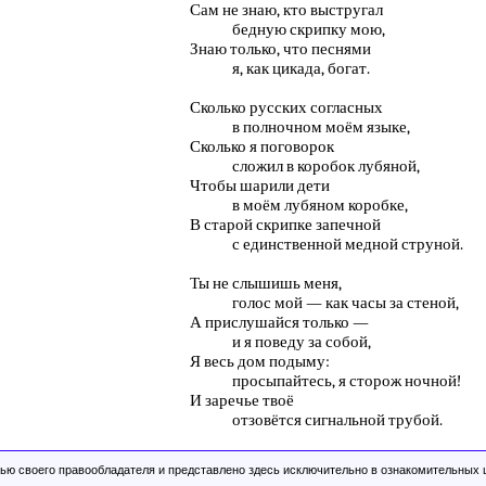
Сам не знаю, кто выстругал
бедную скрипку мою,
Знаю только, что песнями
я, как цикада, богат.
Сколько русских согласных
в полночном моём языке,
Сколько я поговорок
сложил в коробок лубяной,
Чтобы шарили дети
в моём лубяном коробке,
В старой скрипке запечной
с единственной медной струной.
Ты не слышишь меня,
голос мой — как часы за стеной,
А прислушайся только —
и я поведу за собой,
Я весь дом подыму:
просыпайтесь, я сторож ночной!
И заречье твоё
отзовётся сигнальной трубой.
ью своего правообладателя и представлено здесь исключительно в ознакомительных це