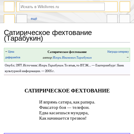
ещё
Сатирическое фехтование
(Тарабукин)
Перейти
Перейти
←
Цена
Сатирическое фехтование
Награда сатирику
к
к
дифирамбов
автор
Игорь Иванович Тарабукин
→
навигации
поиску
Опубл.: 1977. Источник:
Игорь Тарабукин
. То втык, то ВТЭК… — Екатеринбург: Банк
культурной информации. — 2005 г.
САТИРИЧЕСКОЕ ФЕХТОВАНИЕ
И впрямь сатира, как рапира.
Фиксатор боя — телефон.
Едва касаешься мундира,
Как начинается трезвон!