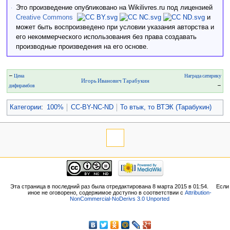
Это произведение опубликовано на Wikilivres.ru под лицензией
Creative Commons
и
может быть воспроизведено при условии указания авторства и
его некоммерческого использования без права создавать
производные произведения на его основе.
←
Цена
Награда сатирику
Игорь Иванович Тарабукин
дифирамбов
→
Категории
:
100%
CC-BY-NC-ND
То втык, то ВТЭК (Тарабукин)
Эта страница в последний раз была отредактирована 8 марта 2015 в 01:54.
Если
иное не оговорено, содержимое доступно в соответствии с
Attribution-
NonCommercial-NoDerivs 3.0 Unported