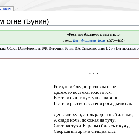
стория
м огне (Бунин)
«Роса, при бледно-розовом огне…»
автор
Иван Алексеевич Бунин
(1870—1953)
изна: Сб. Кн. 1. Симферополь, 1919. Источник: Бунин И.А. Стихотворения: В 2 т. / Вступ. статья
* * *
Роса, при бледно-розовом огне
Далёкого востока, золотится.
В степи сидит пустушка на копне.
В степи рассвет, в степи роса дымится.
День впереди, столь радостный для нас,
А сзади ночь, похожая на тучу.
Спят пастухи. Бараны сбились в кучу,
Сверкая янтарями спящих глаз.