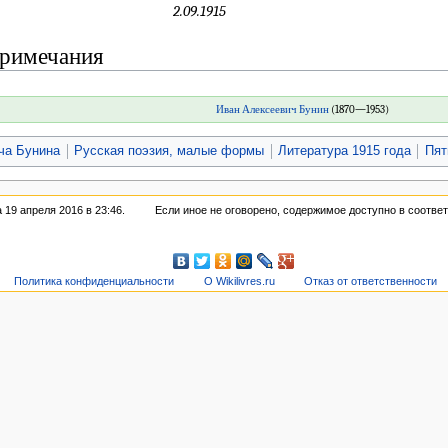
2.09.1915
римечания
Иван Алексеевич Бунин
(1870—1953)
ча Бунина
Русская поэзия, малые формы
Литература 1915 года
Пят
19 апреля 2016 в 23:46.
Если иное не оговорено, содержимое доступно в соотве
Политика конфиденциальности
О Wikilivres.ru
Отказ от ответственности