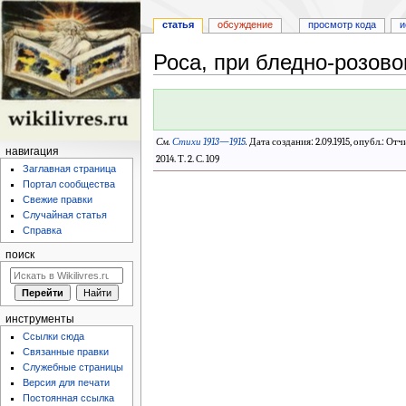
статья
обсуждение
просмотр кода
и
Роса, при бледно-розово
Перейти
Перейти
к
к
навигации
поиску
См.
Стихи 1913—1915
.
Дата создания: 2.09.1915, опубл.: Отч
навигация
2014. Т. 2. С. 109
Заглавная страница
Портал сообщества
Свежие правки
Случайная статья
Справка
поиск
инструменты
Ссылки сюда
Связанные правки
Служебные страницы
Версия для печати
Постоянная ссылка