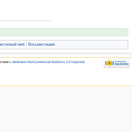
истопный ямб
Восьмистишия
тствии с
Attribution-NonCommercial-NoDerivs 3.0 Unported