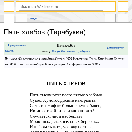
ещё
Пять хлебов (Тарабукин)
Перейти
Перейти
←
Краеугольный
Пять хлебов
Самораспятие
→
к
к
камень
автор
Игорь Иванович Тарабукин
навигации
поиску
Из цикла «
Божественная комедия
»
. Опубл.: 1979. Источник:
Игорь Тарабукин
. То втык,
то ВТЭК… — Екатеринбург: Банк культурной информации. — 2005 г.
ПЯТЬ ХЛЕБОВ
Пять тысяч ртов всего пятью хлебами
Сумел Христос досыта накормить.
Сам этот миф не больше чем забавен,
Но может кой–кого и вдохновить!
Случается, иной наобещает
Молочных рек, кисельных берегов…
И цифры сыплет, удержу не зная,