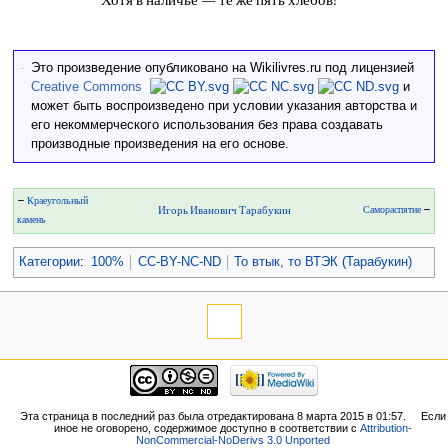
Хотя в наличье — те же пять хлебов!
Это произведение опубликовано на Wikilivres.ru под лицензией
Creative Commons
и
может быть воспроизведено при условии указания авторства и
его некоммерческого использования без права создавать
производные произведения на его основе.
←
Краеугольный
Игорь Иванович Тарабукин
Самораспятие
→
камень
Категории
:
100%
CC-BY-NC-ND
То втык, то ВТЭК (Тарабукин)
Эта страница в последний раз была отредактирована 8 марта 2015 в 01:57.
Если
иное не оговорено, содержимое доступно в соответствии с
Attribution-
NonCommercial-NoDerivs 3.0 Unported