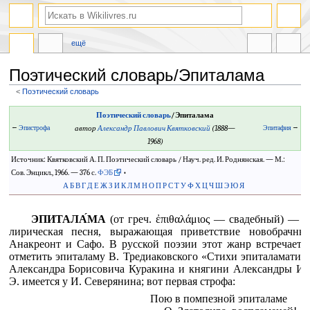
ещё
Поэтический словарь/Эпиталама
<
Поэтический словарь
Перейти
Перейти
Поэтический словарь
/Эпиталама
к
к
←
Эпистрофа
автор
Александр Павлович Квятковский
(1888—
Эпитафия
→
навигации
поиску
1968)
Источник: Квятковский А. П. Поэтический словарь / Науч. ред. И. Роднянская. — М.:
Сов. Энцикл., 1966. — 376 с.
ФЭБ
•
А
Б
В
Г
Д
Е
Ж
З
И
К
Л
М
Н
О
П
Р
С
Т
У
Ф
Х
Ц
Ч
Ш
Э
Ю
Я
ЭПИТАЛА́МА
(от греч. ἐπιθαλάμιος — свадебный) — в
лирическая песня, выражающая приветствие новобрачны
Анакреонт и Сафо. В русской поэзии этот жанр встречаетс
отметить эпиталаму В. Тредиаковского «Стихи эпиталаматиче
Александра Борисовича Куракина и княгини Александры Ива
Э. имеется у И. Северянина; вот первая строфа:
Пою в помпезной эпиталаме