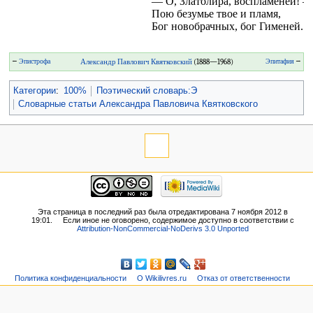
— О, Златолира, воспламеней! 
Пою безумье твое и пламя,
Бог новобрачных, бог Гименей.
←
Эпистрофа
Александр Павлович Квятковский
(1888—1968)
Эпитафия
→
Категории
:
100%
Поэтический словарь:Э
Словарные статьи Александра Павловича Квятковского
Эта страница в последний раз была отредактирована 7 ноября 2012 в
19:01.
Если иное не оговорено, содержимое доступно в соответствии с
Attribution-NonCommercial-NoDerivs 3.0 Unported
Политика конфиденциальности
О Wikilivres.ru
Отказ от ответственности