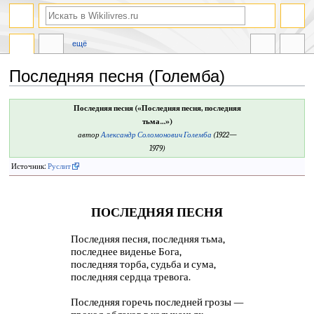
ещё
Последняя песня (Големба)
Перейти
Перейти
Последняя песня («Последняя песня, последняя
к
к
тьма…»)
навигации
поиску
автор
Александр Соломонович Големба
(1922—
1979)
Источник:
Руслит
ПОСЛЕДНЯЯ ПЕСНЯ
Последняя песня, последняя тьма,
последнее виденье Бога,
последняя торба, судьба и сума,
последняя сердца тревога.
Последняя горечь последней грозы —