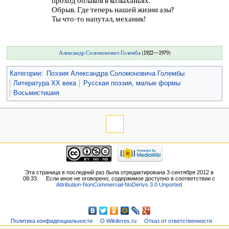
проход облаков в колыханьях.
Обрыв. Где теперь нашей жизни азы?
Ты что-то напутал, механик!
Александр Соломонович Големба
(1922—1979)
Категории
:
Поэзия Александра Соломоновича Голембы
Литература XX века
Русская поэзия, малые формы
Восьмистишия
Эта страница в последний раз была отредактирована 3 сентября 2012 в
08:33.
Если иное не оговорено, содержимое доступно в соответствии с
Attribution-NonCommercial-NoDerivs 3.0 Unported
Политика конфиденциальности
О Wikilivres.ru
Отказ от ответственности