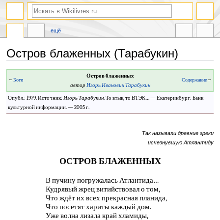
ещё
Остров блаженных (Тарабукин)
Перейти
Перейти
Остров блаженных
←
Боги
Содержание
→
к
к
автор
Игорь Иванович Тарабукин
навигации
поиску
Опубл.: 1979. Источник:
Игорь Тарабукин
. То втык, то ВТЭК… — Екатеринбург: Банк
культурной информации. — 2005 г.
Так называли древние греки
исчезнувшую Атлантиду
ОСТРОВ БЛАЖЕННЫХ
В пучину погружалась Атлантида…
Кудрявый жрец витийствовал о том,
Что ждёт их всех прекрасная планида,
Что посетят хариты каждый дом.
Уже волна лизала край хламиды,