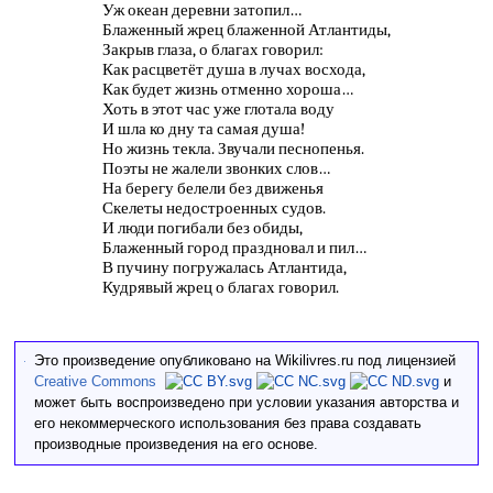
Уж океан деревни затопил…
Блаженный жрец блаженной Атлантиды,
Закрыв глаза, о благах говорил:
Как расцветёт душа в лучах восхода,
Как будет жизнь отменно хороша…
Хоть в этот час уже глотала воду
И шла ко дну та самая душа!
Но жизнь текла. Звучали песнопенья.
Поэты не жалели звонких слов…
На берегу белели без движенья
Скелеты недостроенных судов.
И люди погибали без обиды,
Блаженный город праздновал и пил…
В пучину погружалась Атлантида,
Кудрявый жрец о благах говорил.
Это произведение опубликовано на Wikilivres.ru под лицензией
Creative Commons
и
может быть воспроизведено при условии указания авторства и
его некоммерческого использования без права создавать
производные произведения на его основе.