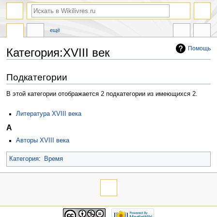
ещё
Помощь
Категория:XVIII век
Перейти
Перейти
Подкатегории
к
к
навигации
поиску
В этой категории отображается 2 подкатегории из имеющихся 2.
Литература XVIII века
А
Авторы XVIII века
Категория
:
Время