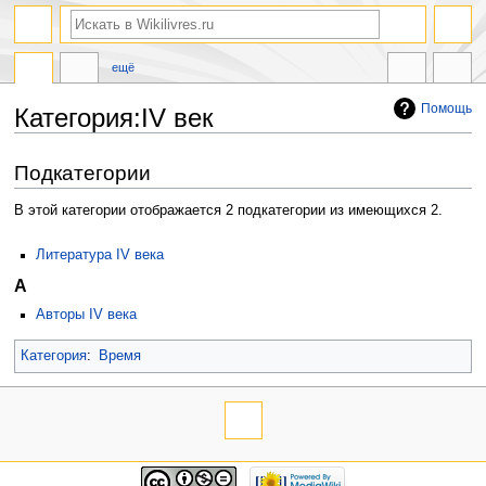
ещё
Помощь
Категория:IV век
Перейти
Перейти
Подкатегории
к
к
навигации
поиску
В этой категории отображается 2 подкатегории из имеющихся 2.
Литература IV века
А
Авторы IV века
Категория
:
Время