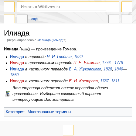
ещё
Илиада
(перенаправлено с «
Илиада (Гомер)
»)
Перейти
Перейти
Илиада
(
Ιλιάς
) — произведение Гомера.
к
к
Илиада
в переводе
Н. И. Гнедича
,
1829
навигации
поиску
Илиада
в прозаическом переводе
П. Е. Екимова
,
1776
—
1778
Илиада
в частичном переводе
В. А. Жуковского
,
1828
,
1849
—
1850
Илиада
в частичном переводе
Е. И. Кострова
,
1787
,
1811
Эта страница содержит список переводов одного
произведения. Выберите конкретный вариант
интересующего Вас материала.
Категория
:
Многозначные термины