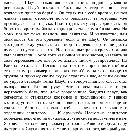
насел на Шауба, наклонившегося, чтобы поднять упавший
револьвер. Шауб оказался большим мастером по части
всяческих приёмов борьбы. Он стряхнул с себя врага и, нанося
ловкие удары, отбросил ногою револьвер, за которым уже
протянулась чья-то рука. Надо отдать ему справедливость, он
боролся с чрезвычайным хладнокровием и самообладанием. На
моих плечах тоже повисли два санитара. И неизвестно, чем
окончилось бы это сражение, если б не Шауб. Он оказался
молодцом. Ему удалось-таки поднять револьвер, и, не долго
думая, он пустил его в ход. Несколько выстрелов сразу охладили
пыл санитаров. После того как один из них заорал, хватаясь за
свое окровавленное плечо, остальные мигом ретировались. Но
Равино не сдавался. Несмотря на то что мы приставили к обоим
его вискам револьверы, он крикнул: «У меня тоже найдётся
оружие. Я прикажу своим людям стрелять в вас, если вы сейчас
не уйдёте отсюда!» Тогда Шауб, не говоря лишнего слова, стал
выворачивать Равино руку. Этот прием вызывает такую
чертовскую боль, что даже здоровенные бандиты ревут, как
бегемоты, и становятся кроткими и послушными. У Равино
кости хрустели, на глазах появились слезы, но он все ещё не
сдавался. «Что же вы смотрите? — кричал он стоявшим в
отдалении санитарам. — К оружию!» Несколько санитаров
побежали, вероятно, за оружием, другие снова подступили к нам.
Я отвел на мгновение револьвер от головы Равино и сделал пару
выстрелов. Слуги опять окаменели, кроме одного, который упал