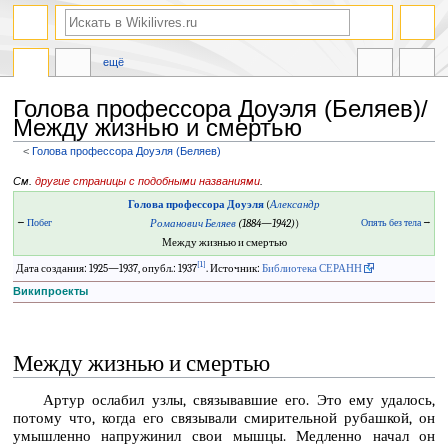
ещё
Голова профессора Доуэля (Беляев)/
Между жизнью и смертью
<
Голова профессора Доуэля (Беляев)
Перейти
Перейти
См.
другие страницы с подобными названиями
.
к
к
Голова профессора Доуэля
(
Александр
навигации
поиску
←
Побег
Романович Беляев
(1884—1942)
)
Опять без тела
→
Между жизнью и смертью
[1]
Дата создания: 1925—1937, опубл.: 1937
. Источник:
Библиотека СЕРАНН
Википроекты
Между жизнью и смертью
Артур ослабил узлы, связывавшие его. Это ему удалось,
потому что, когда его связывали смирительной рубашкой, он
умышленно напружинил свои мышцы. Медленно начал он