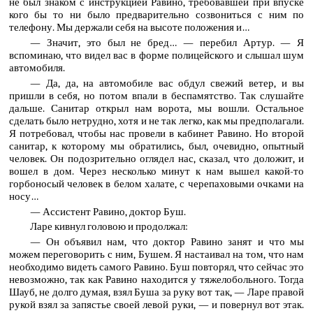
не был знаком с инструкцией Равино, требовавшей при впуске
кого бы то ни было предварительно созвониться с ним по
телефону. Мы держали себя на высоте положения и…
— Значит, это был не бред… — перебил Артур. — Я
вспоминаю, что видел вас в форме полицейского и слышал шум
автомобиля.
— Да, да, на автомобиле вас обдул свежий ветер, и вы
пришли в себя, но потом впали в беспамятство. Так слушайте
дальше. Санитар открыл нам ворота, мы вошли. Остальное
сделать было нетрудно, хотя и не так легко, как мы предполагали.
Я потребовал, чтобы нас провели в кабинет Равино. Но второй
санитар, к которому мы обратились, был, очевидно, опытный
человек. Он подозрительно оглядел нас, сказал, что доложит, и
вошел в дом. Через несколько минут к нам вышел какой-то
горбоносый человек в белом халате, с черепаховыми очками на
носу…
— Ассистент Равино, доктор Буш.
Ларе кивнул головою и продолжал:
— Он объявил нам, что доктор Равино занят и что мы
можем переговорить с ним, Бушем. Я настаивал на том, что нам
необходимо видеть самого Равино. Буш повторял, что сейчас это
невозможно, так как Равино находится у тяжелобольного. Тогда
Шауб, не долго думая, взял Буша за руку вот так, — Ларе правой
рукой взял за запястье своей левой руки, — и повернул вот этак.