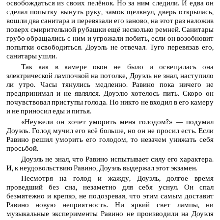
освобождаться из своих пелёнок. Но за ним следили. И едва он
сделал попытку вынуть руку, замок щелкнул, дверь открылась,
вошли два санитара и перевязали его заново, на этот раз наложив
поверх смирительной рубашки ещё несколько ремней. Санитары
грубо обращались с ним и угрожали побить, если он возобновит
попытки освободиться. Доуэль не отвечал. Туго перевязав его,
санитары ушли.
Так как в камере окон не было и освещалась она
электрической лампочкой на потолке, Доуэль не знал, наступило
ли утро. Часы тянулись медленно. Равино пока ничего не
предпринимал и не являлся. Доуэлю хотелось пить. Скоро он
почувствовал приступы голода. Но никто не входил в его камеру
и не приносил еды и питья.
«Неужели он хочет уморить меня голодом?» — подумал
Доуэль. Голод мучил его всё больше, но он не просил есть. Если
Равино решил уморить его голодом, то незачем унижать себя
просьбой.
Доуэль не знал, что Равино испытывает силу его характера.
И, к неудовольствию Равино, Доуэль выдержал этот экзамен.
Несмотря на голод и жажду, Доуэль, долгое время
проведший без сна, незаметно для себя уснул. Он спал
безмятежно и крепко, не подозревая, что этим самым доставит
Равино новую неприятность. Ни яркий свет лампы, ни
музыкальные эксперименты Равино не производили на Доуэля