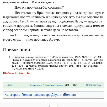
патроны в собак… И вот вы здесь.
— Долго я пролежал без сознания?
— Десять часов. Врач только недавно ушел, когда ваш пульс
и дыхание восстановились и он убедился, что вы вне опасности.
Да, дорогой мой, — потирая руки, продолжал Ларе, — предстоят
громкие процессы. Равино сядет на скамью подсудимых вместе
с профессором Керном. Я этого дела не оставлю.
— Но прежде надо найти — живую или мертвую — голову
моего отца, — тихо произнес Артур.
Примечания
↑
Впервые, в виде рассказа — в «Рабочей газете», 1925, №№ 16—21, 24—
26 июня; в журнале «Всемирный следопыт», 1925, № 3—4. Затем, уже как
роман — в газете «Смена», 1937, №№ 1—6, 8—9, 11, 14—18, 24, 28 февр.,
1, 3—6, 9—11 марта; журнале «Вокруг света», 1937, № 6—10; отд. изд. —
Л., «Сов. писатель», 1938.
Шаблон:PD-simple
←
Побег
Александр Романович Беляев
(1884—1942)
Опять без тела
→
Категория
:
Голова профессора Доуэля (Беляев)