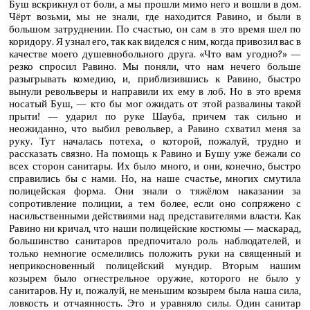
Буш вскрикнул от боли, а мы прошли мимо него и вошли в дом.
Чёрт возьми, мы не знали, где находится Равино, и были в
большом затруднении. По счастью, он сам в это время шел по
коридору. Я узнал его, так как виделся с ним, когда привозил вас в
качестве моего душевнобольного друга. «Что вам угодно?» —
резко спросил Равино. Мы поняли, что нам нечего больше
разыгрывать комедию, и, приблизившись к Равино, быстро
вынули револьверы и направили их ему в лоб. Но в это время
носатый Буш, — кто бы мог ожидать от этой развалины такой
прыти! — ударил по руке Шауба, причем так сильно и
неожиданно, что выбил револьвер, а Равино схватил меня за
руку. Тут началась потеха, о которой, пожалуй, трудно и
рассказать связно. На помощь к Равино и Бушу уже бежали со
всех сторон санитары. Их было много, и они, конечно, быстро
справились бы с нами. Но, на наше счастье, многих смутила
полицейская форма. Они знали о тяжёлом наказании за
сопротивление полиции, а тем более, если оно сопряжено с
насильственными действиями над представителями власти. Как
Равино ни кричал, что наши полицейские костюмы — маскарад,
большинство санитаров предпочитало роль наблюдателей, и
только немногие осмелились положить руки на священный и
неприкосновенный полицейский мундир. Вторым нашим
козырем было огнестрельное оружие, которого не было у
санитаров. Ну и, пожалуй, не меньшим козырем была наша сила,
ловкость и отчаянность. Это и уравняло силы. Один санитар