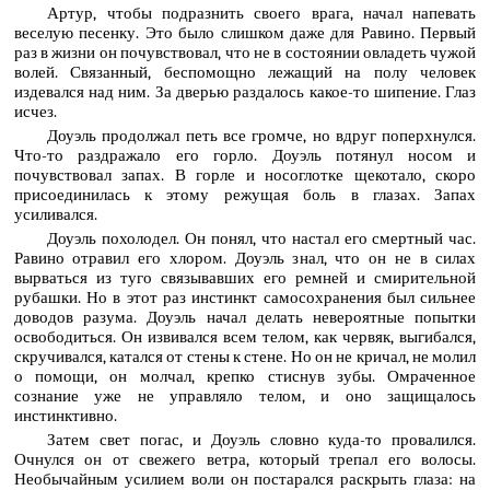
Артур, чтобы подразнить своего врага, начал напевать
веселую песенку. Это было слишком даже для Равино. Первый
раз в жизни он почувствовал, что не в состоянии овладеть чужой
волей. Связанный, беспомощно лежащий на полу человек
издевался над ним. За дверью раздалось какое-то шипение. Глаз
исчез.
Доуэль продолжал петь все громче, но вдруг поперхнулся.
Что-то раздражало его горло. Доуэль потянул носом и
почувствовал запах. В горле и носоглотке щекотало, скоро
присоединилась к этому режущая боль в глазах. Запах
усиливался.
Доуэль похолодел. Он понял, что настал его смертный час.
Равино отравил его хлором. Доуэль знал, что он не в силах
вырваться из туго связывавших его ремней и смирительной
рубашки. Но в этот раз инстинкт самосохранения был сильнее
доводов разума. Доуэль начал делать невероятные попытки
освободиться. Он извивался всем телом, как червяк, выгибался,
скручивался, катался от стены к стене. Но он не кричал, не молил
о помощи, он молчал, крепко стиснув зубы. Омраченное
сознание уже не управляло телом, и оно защищалось
инстинктивно.
Затем свет погас, и Доуэль словно куда-то провалился.
Очнулся он от свежего ветра, который трепал его волосы.
Необычайным усилием воли он постарался раскрыть глаза: на