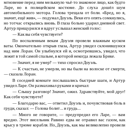
мгновение перед ним мелькнуло чьё-то знакомое лицо, как будто
Ларе, но в полицейском костюме. До слуха дошёл шум
автомобильного мотора. Голова трещала от боли. «Бред, но я,
значит, ещё жив», — подумал Доуэль. Веки его опять сомкнулись,
но тотчас открылись вновь. В глаза больно ударил дневной свет.
Артур прищурился и вдруг услышал женский голос:
— Как вы себя чувствуете?
По воспаленным векам Доуэля провели влажным куском
ваты. Окончательно открыв глаза, Артур увидел склонившуюся
над ним Лоран. Он улыбнулся ей и, осмотревшись, увидел, что
лежит в той самой спальне, в которой некогда лежала Брике.
— Значит, я не умер? — тихо спросил Доуэль.
— К счастью, не умерли, но вы были на волоске от смерти,
— сказала Лоран.
В соседней комнате послышались быстрые шаги, и Артур
увидел Ларе. Он размахивал руками и кричал:
— Слышу разговор! Значит, ожил. Здравствуйте, мой друг!
Как себя чувствуете?
— Благодарю вас, — ответил Доуэль и, почувствовав боль в
груди, сказал: — Голова болит… и грудь…
— Много не говорите, — предупредил его Ларе, — вам
вредно. Этот висельник Равино едва не отравил вас газом, как
крысу в трюме корабля. Но, Доуэль, как мы великолепно провели