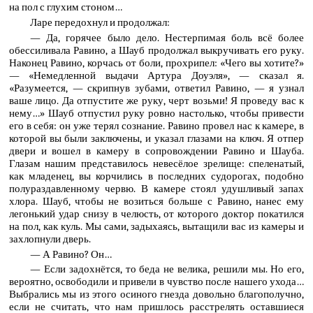
на пол с глухим стоном…
Ларе передохнул и продолжал:
— Да, горячее было дело. Нестерпимая боль всё более
обессиливала Равино, а Шауб продолжал выкручивать его руку.
Наконец Равино, корчась от боли, прохрипел: «Чего вы хотите?»
— «Немедленной выдачи Артура Доуэля», — сказал я.
«Разумеется, — скрипнув зубами, ответил Равино, — я узнал
ваше лицо. Да отпустите же руку, черт возьми! Я проведу вас к
нему…» Шауб отпустил руку ровно настолько, чтобы привести
его в себя: он уже терял сознание. Равино провел нас к камере, в
которой вы были заключены, и указал глазами на ключ. Я отпер
двери и вошел в камеру в сопровождении Равино и Шауба.
Глазам нашим представилось невесёлое зрелище: спеленатый,
как младенец, вы корчились в последних судорогах, подобно
полураздавленному червю. В камере стоял удушливый запах
хлора. Шауб, чтобы не возиться больше с Равино, нанес ему
легонький удар снизу в челюсть, от которого доктор покатился
на пол, как куль. Мы сами, задыхаясь, вытащили вас из камеры и
захлопнули дверь.
— А Равино? Он…
— Если задохнётся, то беда не велика, решили мы. Но его,
вероятно, освободили и привели в чувство после нашего ухода…
Выбрались мы из этого осиного гнезда довольно благополучно,
если не считать, что нам пришлось расстрелять оставшиеся