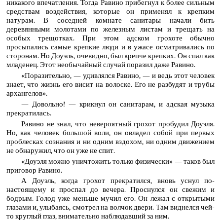
никакого впечатления. Тогда Равино прибегнул к более сильным
средствам воздействия, которые он применял к крепким
натурам. В соседней комнате санитары начали бить
деревянными молотами по железным листам и трещать на
особых трещотках. При этом адском грохоте обычно
просыпались самые крепкие люди и в ужасе осматривались по
сторонам. Но Доуэль, очевидно, был крепче крепких. Он спал как
младенец. Этот необычайный случай поразил даже Равино.
«Поразительно, — удивлялся Равино, — и ведь этот человек
знает, что жизнь его висит на волоске. Его не разбудят и трубы
архангелов».
— Довольно! — крикнул он санитарам, и адская музыка
прекратилась.
Равино не знал, что невероятный грохот пробудил Доуэля.
Но, как человек большой воли, он овладел собой при первых
проблесках сознания и ни одним вздохом, ни одним движением
не обнаружил, что он уже не спит.
«Доуэля можно уничтожить только физически» — таков был
приговор Равино.
А Доуэль, когда грохот прекратился, вновь уснул по-
настоящему и проспал до вечера. Проснулся он свежим и
бодрым. Голод уже меньше мучил его. Он лежал с открытыми
глазами и, улыбаясь, смотрел на волчок двери. Там виднелся чей-
то круглый глаз, внимательно наблюдавший за ним.