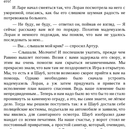
его!
И Ларе начал смеяться так, что Лоран посмотрела на него с
укоризной, опасаясь, как бы его слишком шумная радость не
потревожила больного.
— Не буду, не буду, — ответил он, поймав ее взгляд. — Я
сейчас расскажу вам всё по порядку. Похитив мадемуазель
Лоран и немного подождав, мы поняли, что вам не удалось
последовать за нею…
— Вы… слышали мой крик? — спросил Артур.
— Слышали. Молчите! И поспешили укатить, прежде чем
Равино вышлет погоню. Возня с вами задержала его свору, и
этим вы очень помогли нам скрыться незамеченными. Мы
прекрасно знали, что вам там не поздоровится. Игра в открытую.
Мы, то есть я и Шауб, хотели возможно скорее прийти к вам на
помощь. Однако необходимо было сначала устроить
мадемуазель Лоран, а уж затем придумать и привести в
исполнение план вашего спасения. Ведь ваше пленение было
непредвиденным… Теперь и нам надо было во что бы то ни стало
проникнуть за каменную ограду, а это, вы сами знаете, не лёгкое
дело. Тогда мы решили поступить так: я и Шауб достали себе
полицейские костюмы, подъехали на автомобиле и заявили, что
мы явились для санитарного осмотра. Шауб изобразил даже
мандат со всеми печатями. На наше счастье, у ворот стоял не
постоянный привратник, а простой санитар, который, очевидно,