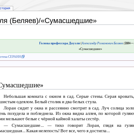
стория
эля (Беляев)/«Сумасшедшие»
Голова профессора Доуэля
(
Александр Романович Беляев
(1884—
«Сумасшедшие»
отека СЕРАНН
Сумасшедшие»
Небольшая комната с окном в сад. Серые стены. Серая кровать,
шистым одеялом. Белый столик и два белых стула.
Лоран сидит у окна и рассеянно смотрит в сад. Луч солнца зол
ень похудела и побледнела. Из окна видна аллея, по которой гул
ми мелькают белые с чёрной каймой халаты сестёр.
— Сумасшедшие… — тихо говорит Лоран, глядя на гул
масшедшая… Какая нелепость! Вот все, чего я достигла…