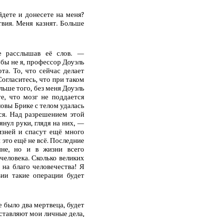
дете и донесете на меня?
твия. Меня казнят. Больше
е расслышав её слов. —
 бы не я, профессор Доуэль
та. То, что сейчас делает
Согласитесь, что при таком
ьше того, без меня Доуэль
е, что мозг не поддается
овы Брике с телом удалась
ся. Над разрешением этой
янул руки, глядя на них, —
изней и спасут ещё много
и это ещё не всё. Последние
не, но и в жизни всего
еловека. Сколько великих
на благо человечества! Я
ии такие операции будет
де было два мертвеца, будет
дставляют мои личные дела,