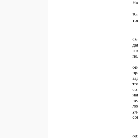
Но
Ва
то
От
да
го
по
— 
оп
пр
за
то
со
на
че
лю
уд
со
од