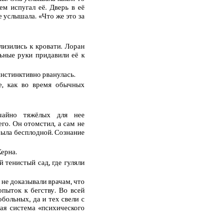
м испугал её. Дверь в её
е услышала. «Что же это за
изились к кровати. Лоран
льные руки придавили её к
 инстинктивно рванулась.
е, как во время обычных
чайно тяжёлых для нее
его. Он отомстил, а сам не
 была бесплодной. Сознание
Керна.
 тенистый сад, где гуляли
 не доказывали врачам, что
пыток к бегству. Во всей
больных, да и тех свели с
ая система «психического