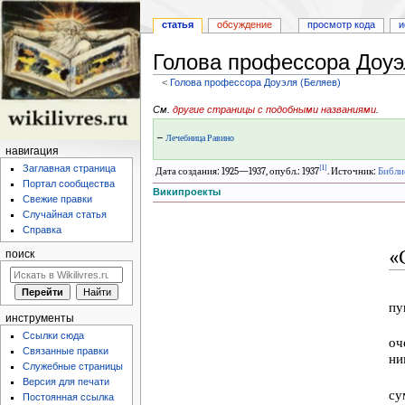
статья
обсуждение
просмотр кода
и
Голова профессора Доу
<
Голова профессора Доуэля (Беляев)
Перейти
Перейти
См.
другие страницы с подобными названиями
.
к
к
←
Лечебница Равино
навигации
поиску
навигация
Заглавная страница
[1]
Дата создания: 1925—1937, опубл.: 1937
. Источник:
Библи
Портал сообщества
Википроекты
Свежие правки
Случайная статья
Справка
«
поиск
пу
инструменты
Ссылки сюда
оч
Связанные правки
ни
Служебные страницы
Версия для печати
су
Постоянная ссылка