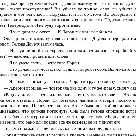
сть даже преступления? Какое дело больному до того, что на душ
знь, лежит преступление? Вы убьёте не только меня, вы убьёте 
дущем я мог бы спасти. Подумали ли вы об этом? Вы совершите п
льшее, чем совершил я, если только я совершил его. Подумайте же 
вет. Теперь идите. Я не буду торопить вас.
— Я уже дала вам ответ. — И Лоран вышла из кабинета.
Она пришла в комнату головы профессора Доуэля и передала ем
рном. Голова Доуэля задумалась.
— Не лучше ли было скрыть ваши намерения или по крайней м
вет? — наконец прошептала голова.
— Я не умею лгать, — ответила Лоран.
— Это делает вам честь, но… ведь вы обрекли себя. Вы можете по
инесёт никому пользы.
— Я… иначе я не могу, — сказала Лоран и, грустно кивнув голове, 
— Жребий брошен, — повторяла она одну и ту же фразу, сидя у ок
«Бедная мама, — неожиданно мелькнуло у нее в голове. — Но он
ма себе ответила Лоран. Ей хотелось написать матери письмо и
оизошло с нею. Последнее письмо. Но не было никакой возможност
мневалась, что должна погибнуть. Она была готова спокойно встр
лько заботы о матери и мысли о том, что преступление Керна остан
а верила, что рано или поздно все же возмездие не минует его.
То, чего она ждала, случилось скорее, чем она предполагала.
Лоран погасила свет и улеглась в кровать. Нервы её были напряж