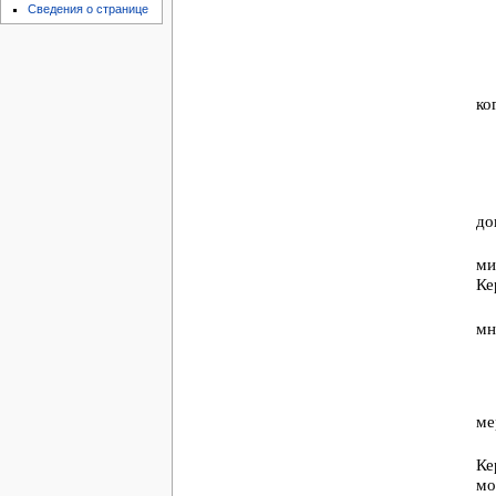
Сведения о странице
ко
до
ми
Ке
мн
ме
Ке
мо