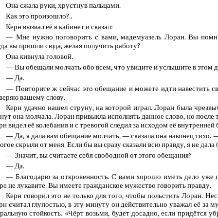
Она сжала руки, хрустнув пальцами.
Как это произошло?..
Керн вызвал её в кабинет и сказал:
— Мне нужно поговорить с вами, мадемуазель Лоран. Вы помн
гда вы пришли сюда, желая получить работу?
Она кивнула головой.
— Вы обещали молчать обо всем, что увидите и услышите в этом до
— Да.
— Повторите ж сейчас это обещание и можете идти навестить св
веряю вашему слову.
Керн удачно нашел струну, на которой играл. Лоран была чрезв
нут она молчала. Лоран привыкла исполнять данное слово, но после т
рн видел её колебания и с тревогой следил за исходом её внутренней
— Да, я дала вам обещание молчать, — сказала она наконец тихо.
огое скрыли от меня. Если бы вы сразу сказали всю правду, я не дала
— Значит, вы считаете себя свободной от этого обещания?
— Да.
— Благодарю за откровенность. С вами хорошо иметь дело уже п
ре не лукавите. Вы имеете гражданское мужество говорить правду.
Керн говорил это не только для того, чтобы польстить Лоран. Не
рн считал глупостью, в эту минуту он действительно уважал её за 
ральную стойкость. «Чёрт возьми, будет досадно, если придётся уб