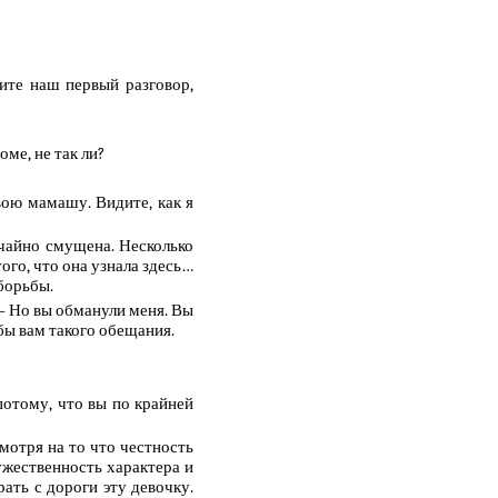
ите наш первый разговор,
ме, не так ли?
ою мамашу. Видите, как я
ычайно смущена. Несколько
ого, что она узнала здесь…
 борьбы.
 — Но вы обманули меня. Вы
 бы вам такого обещания.
отому, что вы по крайней
смотря на то что честность
мужественность характера и
рать с дороги эту девочку.