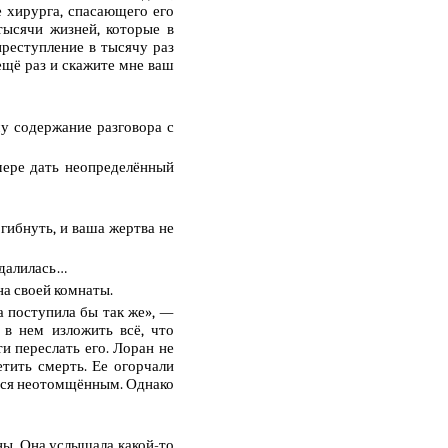
е хирурга, спасающего его
тысячи жизней, которые в
реступление в тысячу раз
ещё раз и скажите мне ваш
у содержание разговора с
ере дать неопределённый
гибнуть, и ваша жертва не
удалилась…
на своей комнаты.
а поступила бы так же», —
 в нем изложить всё, что
и переслать его. Лоран не
етить смерть. Ее огорчали
ется неотомщённым. Однако
ены. Она услышала какой-то