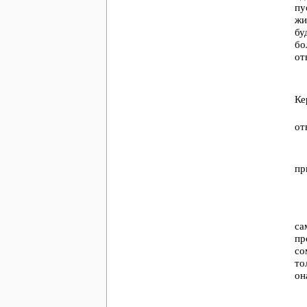
пу
жи
бу
бо
от
Ке
от
пр
са
пр
со
то
он