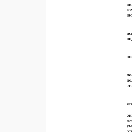
шо
ко
шо
ис
по
оп
по
по
эт
«т
он
ле
ум
от