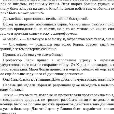
рох за шкафом, стоящим у стены. Этот шорох больше удивил, че
мнату была заперта на замок. К ней не могли войти так, чтобы она н
рох? Быть может, мыши?»
Дальнейшее произошло с необычайной быстротой.
Вслед за шорохом послышался скрип. Чьи-то шаги быстро прибл
пуганно приподнялась на локтях, но в то же мгновение чьи-то си
душке и прижали к лицу маску с хлороформом.
«Смерть!..» — мелькнуло в ее мозгу, и, затрепетав всем телом, она
— Спокойнее, — услышала она голос Керна, совсем такой ж
ераций, а затем потеряла сознание.
Пришла в себя она уже в лечебнице.
Профессор Керн привел в исполнение угрозу о «чрезвы
следствиях», если она не сохранит тайну. От Керна она ожидала вс
лучил возмездия. Мари Лоран принесла в жертву себя, но её жертва
ого еще больше нарушало её душевное равновесие.
Она была близка к отчаянию. Даже здесь она чувствовала влияние 
Первые две недели Лоран не разрешали даже выходить в большой
ихие» больные.
Тихие — это были те, которые не протестовали против заключения,
и совершенно здоровы, не грозили разоблачениями и не делали по
чебнице было не больше десятка процентов действительно душевно
а уже в больнице. Для этой цели у Равино была выработана сложн
равления».