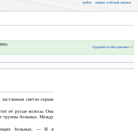
войти
запрос учётной записи
1942)
)
«Трудный случай в практике»
→
 застланная светло-серым
отит её русые волосы. Она
яют группы больных. Между
яющих больных. — И я