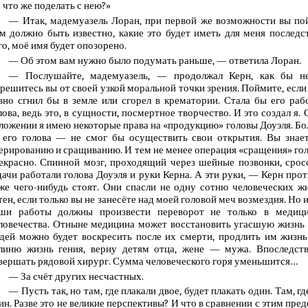
 что же поделать с нею?»
— Итак, мадемуазель Лоран, при первой же возможности вы пой
м должно быть известно, какие это будет иметь для меня последс
го, моё имя будет опозорено.
— Об этом вам нужно было подумать раньше, — ответила Лоран.
— Послушайте, мадемуазель, — продолжал Керн, как бы н
решитесь вы от своей узкой моральной точки зрения. Поймите, если
вно сгнил бы в земле или сгорел в крематории. Стала бы его рабо
лова, ведь это, в сущности, посмертное творчество. И это создал я. 
ложении я имею некоторые права на «продукцию» головы Доуэля. Бол
его голова — не смог бы осуществить свои открытия. Вы знает
ерированию и сращиванию. И тем не менее операция «сращения» гол
екрасно. Спинной мозг, проходящий через шейные позвонки, срос
дачи работали голова Доуэля и руки Керна. А эти руки, — Керн прот
же чего-нибудь стоят. Они спасли не одну сотню человеческих ж
тен, если только вы не занесёте над моей головой меч возмездия. Но 
ши работы должны произвести переворот не только в медици
ловечества. Отныне медицина может восстановить угасшую жизнь ч
дей можно будет воскресить после их смерти, продлить им жизнь 
линю жизнь гения, верну детям отца, жене — мужа. Впоследств
вершать рядовой хирург. Сумма человеческого горя уменьшится…
— За счёт других несчастных.
— Пусть так, но там, где плакали двое, будет плакать один. Там, г
ин. Разве это не великие перспективы? И что в сравнении с этим пре