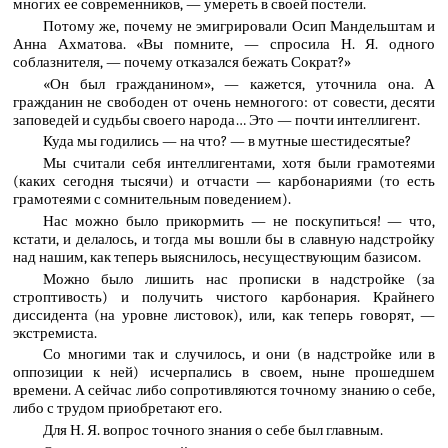
многих ее современников, — умереть в своей постели.
Потому же, почему не эмигрировали Осип Мандельштам и
Анна Ахматова. «Вы помните, — спросила Н. Я. одного
соблазнителя, — почему отказался бежать Сократ?»
«Он был гражданином», — кажется, уточнила она. А
гражданин не свободен от очень немногого: от совести, десяти
заповедей и судьбы своего народа… Это — почти интеллигент.
Куда мы годились — на что? — в мутные шестидесятые?
Мы считали себя интеллигентами, хотя были грамотеями
(каких сегодня тысячи) и отчасти — карбонариями (то есть
грамотеями с сомнительным поведением).
Нас можно было прикормить — не поскупиться! — что,
кстати, и делалось, и тогда мы вошли бы в славную надстройку
над нашим, как теперь выяснилось, несуществующим базисом.
Можно было лишить нас прописки в надстройке (за
строптивость) и получить чистого карбонария. Крайнего
диссидента (на уровне листовок), или, как теперь говорят, —
экстремиста.
Со многими так и случилось, и они (в надстройке или в
оппозиции к ней) исчерпались в своем, ныне прошедшем
времени. А сейчас либо сопротивляются точному знанию о себе,
либо с трудом приобретают его.
Для Н. Я. вопрос точного знания о себе был главным.