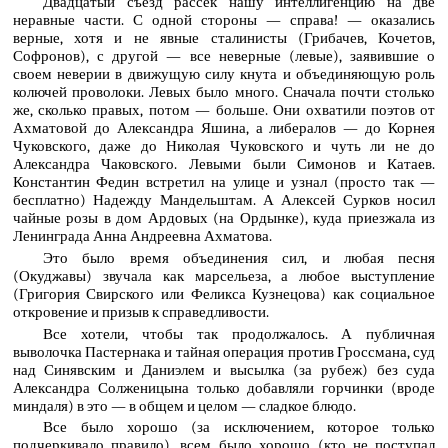
Двадцатый съезд рассек нашу интеллигенцию на две
неравные части. С одной стороны — справа! — оказались
верные, хотя и не явные сталинисты (Грибачев, Кочетов,
Софронов), с другой — все неверные (левые), заявившие о
своем неверии в движущую силу кнута и объединяющую роль
колючей проволоки. Левых было много. Сначала почти столько
же, сколько правых, потом — больше. Они охватили поэтов от
Ахматовой до Александра Яшина, а либералов — до Корнея
Чуковского, даже до Николая Чуковского и чуть ли не до
Александра Чаковского. Левыми были Симонов и Катаев.
Константин Федин встретил на улице и узнал (просто так —
бесплатно) Надежду Мандельштам. А Алексей Сурков носил
чайные розы в дом Ардовых (на Ордынке), куда приезжала из
Ленинграда Анна Андреевна Ахматова.
Это было время объединения сил, и любая песня
(Окуджавы) звучала как марсельеза, а любое выступление
(Григория Свирского или Феликса Кузнецова) как социальное
откровение и призыв к справедливости.
Все хотели, чтобы так продолжалось. А публичная
выволочка Пастернака и тайная операция против Гроссмана, суд
над Синявским и Даниэлем и высылка (за рубеж) без суда
Александра Солженицына только добавляли горчинки (вроде
миндаля) в это — в общем и целом — сладкое блюдо.
Все было хорошо (за исключением, которое только
подчеркивало правило), всем было хорошо (кто не поступал