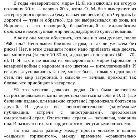
В годы «невероятного мира» Н. Я. не включила ни вторую
половину 20-х — первую 30-х, когда О. М. был вычеркнут из
литературного процесса (ему назначили пенсию), ни Чердынь (с
дорогой — туда и обратно), где он выбрасывался из окна, ни
Воронеж, с его изоляцией, безработицей и милицейским
окошком в недоступный мир неподнадзорного существования.
А кому она могла объяснить, кто она и о чем думает, после
1958 года? Нескольким близким людям, и так ли уж всем без
риска? Нет, к этим двадцати годам надо прибавить еще десять,
как минимум (за счет 20-30-х), и двадцать последних (60 — 70-
е). Н. Я. так и не вышла из «невероятного мира» (кровавой и
коварной войны с народом и его цветом — интеллигенцией). И
ее друзья успокоились за нее, может быть, только у церковных
стен, где мир загробный, в смысле — вечный, проходит так
близко, что приобщает к катарсису.
Ей это чувство давалось редко. Она была человеком
остросоциальным и, когда перестала бояться за себя и О. Э. (все
было или издано, или надежно спрятано), продолжала бояться за
друзей. И делала все непозволительное (зарубежные
публикации, встречи с иностранцами), преодолевая
смертельный страх. Отсутствие страха — патология, говорила
она. И называла тех, кто гордится этим, непугаными идиотами.
Но она знала разницу между просто «плохо» и нашим
«седьмым горизонтом», между временем «сравнительно