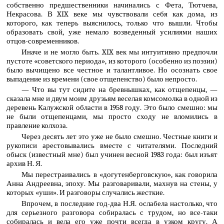
собственно предшественники начинались с Фета, Тютчева,
Некрасова. В XIX веке мы чувствовали себя как дома, из
которого, как теперь выяснилось, только что вышли. Чтобы
образовать свой, уже немало возведенный усилиями наших
отцов-современников.
Иначе и не могло быть. XIX век мы интуитивно предпочли
пустоте «советского периода», из которого (особенно из поэзии)
было вычищено все честное и талантливое. Но осознать свое
выпадение из времени (свое отщепенство) было непросто.
— Что вы тут сидите на бревнышках, как отщепенцы, —
сказала мне и двум моим друзьям веселая комсомолка в одной из
деревень Калужской области в 1958 году. Это было смешно: мы
не были отщепенцами, мы просто сходу не вломились в
правление колхоза.
Через десять лет это уже не было смешно. Честные книги и
рукописи арестовывались вместе с читателями. Последний
обыск (известный мне) был учинен весной 1983 года: был изъят
архив Н. Я.
Мы перестраивались в «догутенберговскую», как говорила
Анна Андреевна, эпоху. Мы разговаривали, махнув на стены, у
которых «уши». И разговоры случались жесткие.
Впрочем, в последние год-два Н.Я. ослабела настолько, что
для серьезного разговора собиралась с трудом, но все-таки
собиралась и вела его уже почти всегда в узком кругу. А