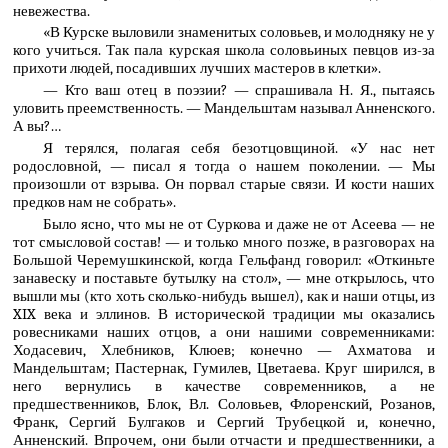
невежества.
«В Курске выловили знаменитых соловьев, и молодняку не у
кого учиться. Так пала курская школа соловьиных певцов из-за
прихоти людей, посадивших лучших мастеров в клетки».
— Кто ваш отец в поэзии? — спрашивала Н. Я., пытаясь
уловить преемственность. — Мандельштам называл Анненского.
А вы?…
Я терялся, полагая себя безотцовщиной. «У нас нет
родословной, — писал я тогда о нашем поколении. — Мы
произошли от взрыва. Он порвал старые связи. И кости наших
предков нам не собрать».
Было ясно, что мы не от Суркова и даже не от Асеева — не
тот смысловой состав! — и только много позже, в разговорах на
Большой Черемушкинской, когда Гельфанд говорил: «Откиньте
занавеску и поставьте бутылку на стол», — мне открылось, что
вышли мы (кто хоть сколько-нибудь вышел), как и наши отцы, из
XIX века и эллинов. В исторической традиции мы оказались
ровесниками наших отцов, а они нашими современниками:
Ходасевич, Хлебников, Клюев; конечно — Ахматова и
Мандельштам; Пастернак, Гумилев, Цветаева. Круг ширился, в
него вернулись в качестве современников, а не
предшественников, Блок, Вл. Соловьев, Флоренский, Розанов,
Франк, Сергий Булгаков и Сергий Трубецкой и, конечно,
Анненский. Впрочем, они были отчасти и предшественники, а