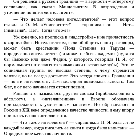
Он решался в русской традиции — в верности «четвертому
сословию», как сказал Мандельштам. В возрождении и
уточнении понятия «интеллигент».
— Что делает человека интеллигентом? — этот вопрос
ставил и О. М. «Университет? — спрашивал он. — Нет…
Гимназия?… Нет… Тогда что же?»
Уж конечно, не прописка в «надстройке» и не причастность
к «прослойке». Интеллигентом, если обобщить наши разговоры,
может быть крестьянин (Поля Степина из Тарусы —
определенно интеллигентка) и может не быть академик (ну, хотя
бы Лысенко или даже Федин, у которого, говорила Н. Я., от
нормального интеллигента только очки и вставные зубы). Это не
социальная группа, но высшая степень, к чему стремится
человек, но не всегда достигает. Это всегда «почти». Гражданин
— почти интеллигент. Там последняя возможная ясность. Там
Фет, и от него начинается отсчет поэзии.
Раньше это называлось другим словом (приближающим к
абсолюту), а «интеллигенция» в Европе обозначала
принадлежность к умственным занятиям. Но образовалось в
России в XIX веке определенное качество личности, и ему впору
пришлось слово «интеллигент».
— Что такое интеллигент? — спрашивала Н. Я. едва ли не
каждый вечер, когда писались ее книги и когда были написаны. —
Определенное качество личности.