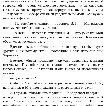
уже не осталось…» Она говорила, что «деревня кончилась». Я
возражал ей — очень хотелось не огорчаться, — и мы спорили:
есть ли мужик, которому можно вернуть землю… «А экономика
— в целом?!» — и ее факты были убедительнее моих. «А наука?»
— и опять факты.
— Не теряйте отчаяния, — говорила В. Г. — Мы выжили
потому, что не были оптимистами.
— А дети? — не теряла отчаяния Н. Я. — Кто учит их? Мои
выпускники. Уж я-то знаю, кого мы выпускали. Невежество
обернулось несколько раз…
Брежнев вызывал бешенство не потому, что был хуже
других. И не потому, что — последний. После него был еще
Черненко.
Брежнев убивал последние надежды, вызванные к жизни
оттепелью. Так гибнет ель на границе климатических зон, где
морозы слабее, но — оттепели: и она гибнет от несбывшихся
чаяний.
— Где гарантии?
Сейчас я бы прибавил к новым реалиям времени книги Н. Я.,
написанные в 60-е и помноженные на миллионные тиражи.
А тогда мы считали, что гарантии — в здоровом неверии —
не теряйте отчаяния! — и в верности «четвертому сословию». В
его бескомпромиссности и неподкупности. В его
пренебрежении количественными категориями, ибо один