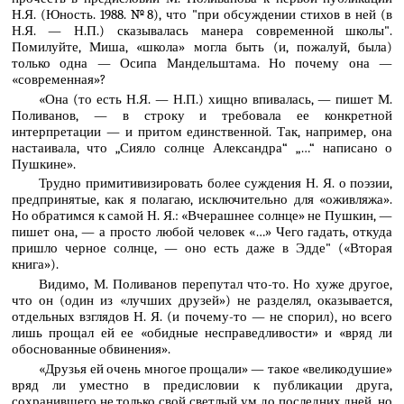
Н.Я. (Юность. 1988. №8), что "при обсуждении стихов в ней (в
Н.Я. — Н.П.) сказывалась манера современной школы".
Помилуйте, Миша, «школа» могла быть (и, пожалуй, была)
только одна — Осипа Мандельштама. Но почему она —
«современная»?
«Она (то есть Н.Я. — Н.П.) хищно впивалась, — пишет М.
Поливанов, — в строку и требовала ее конкретной
интерпретации — и притом единственной. Так, например, она
настаивала, что „Сияло солнце Александра“ „…“ написано о
Пушкине».
Трудно примитивизировать более суждения Н. Я. о поэзии,
предпринятые, как я полагаю, исключительно для «оживляжа».
Но обратимся к самой Н. Я.: «Вчерашнее солнце» не Пушкин, —
пишет она, — а просто любой человек «…» Чего гадать, откуда
пришло черное солнце, — оно есть даже в Эдде" («Вторая
книга»).
Видимо, М. Поливанов перепутал что-то. Но хуже другое,
что он (один из «лучших друзей») не разделял, оказывается,
отдельных взглядов Н. Я. (и почему-то — не спорил), но всего
лишь прощал ей ее «обидные несправедливости» и «вряд ли
обоснованные обвинения».
«Друзья ей очень многое прощали» — такое «великодушие»
вряд ли уместно в предисловии к публикации друга,
сохранившего не только свой светлый ум до последних дней, но