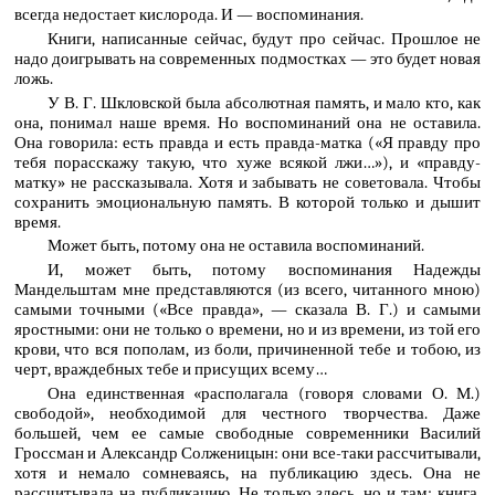
всегда недостает кислорода. И — воспоминания.
Книги, написанные сейчас, будут про сейчас. Прошлое не
надо доигрывать на современных подмостках — это будет новая
ложь.
У В. Г. Шкловской была абсолютная память, и мало кто, как
она, понимал наше время. Но воспоминаний она не оставила.
Она говорила: есть правда и есть правда-матка («Я правду про
тебя порасскажу такую, что хуже всякой лжи…»), и «правду-
матку» не рассказывала. Хотя и забывать не советовала. Чтобы
сохранить эмоциональную память. В которой только и дышит
время.
Может быть, потому она не оставила воспоминаний.
И, может быть, потому воспоминания Надежды
Мандельштам мне представляются (из всего, читанного мною)
самыми точными («Все правда», — сказала В. Г.) и самыми
яростными: они не только о времени, но и из времени, из той его
крови, что вся пополам, из боли, причиненной тебе и тобою, из
черт, враждебных тебе и присущих всему…
Она единственная «располагала (говоря словами О. М.)
свободой», необходимой для честного творчества. Даже
большей, чем ее самые свободные современники Василий
Гроссман и Александр Солженицын: они все-таки рассчитывали,
хотя и немало сомневаясь, на публикацию здесь. Она не
рассчитывала на публикацию. Не только здесь, но и там: книга,