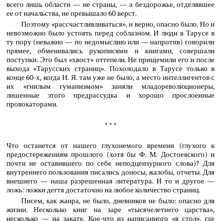
всего лишь области — не страны, — а бездорожье, отделявшее
ее от начальства, не превышало 60 верст.
Поэтому «рассчастливливаться», и верно, опасно было. Но и
невозможно было устоять перед соблазном. И люди в Тарусе в
ту пору (неважно — по недомыслию или — напротив) говорили
прямее, обменивались рукописями и книгами, совершали
поступки. Это был «хвост» оттепели. Не прищемили его и после
выхода «Тарусских страниц». Похолодало в Тарусе только в
конце 60-х, когда Н. Я. там уже не было, а место интеллигентов с
их «гнилым гуманизмом» заняли младореволюционеры,
лишенные этого предрассудка и хорошо прослоенные
провокаторами.
* * *
Что останется от нашего глухонемого времени (глухого к
предостережениям прошлого (хотя бы Ф. М. Достоевского) и
почти не оставившего по себе неподцензурного слова)? Для
внутреннего пользования писались доносы, жалобы, отчеты. Для
внешнего — наша разрешенная литература. И то и другое —
ложь: ложки дегтя достаточно на любое количество страниц.
Писем, как жанра, не было, дневников не было: опасно для
жизни. Несколько книг на заре «тысячелетнего царства»,
несколько — на закате. Кое-что из написанного «в стол», где