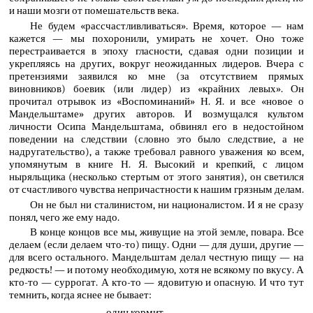
и наши мозги от помешательств века.
Не будем «рассчастливливаться». Время, которое — нам
кажется — мы похоронили, умирать не хочет. Оно тоже
перестраивается в эпоху гласности, сдавая одни позиции и
укрепляясь на других, вокруг неожиданных лидеров. Вчера с
претензиями заявился ко мне (за отсутствием прямых
виновников) боевик (или лидер) из «крайних левых». Он
прочитал отрывок из «Воспоминаний» Н. Я. и все «новое о
Мандельштаме» других авторов. И возмущался культом
личности Осипа Мандельштама, обвинял его в недостойном
поведении на следствии (словно это было следствие, а не
надругательство), а также требовал равного уважения ко всем,
упомянутым в книге Н. Я. Высокий и крепкий, с лицом
ныряльщика (несколько стертым от этого занятия), он светился
от счастливого чувства непричастности к нашим грязным делам.
Он не был ни сталинистом, ни националистом. И я не сразу
понял, чего же ему надо.
В конце концов все мы, живущие на этой земле, повара. Все
делаем (если делаем что-то) пищу. Одни — для души, другие —
для всего остального. Мандельштам делал честную пищу — на
редкость! — и потому необходимую, хотя не всякому по вкусу. А
кто-то — суррогат. А кто-то — ядовитую и опасную. И что тут
темнить, когда яснее не бывает:
один кормит,