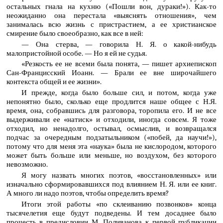
остальных гнала на кухню («Пошли вон, дураки!»). Как-то
неожиданно она перестала «выяснять отношения», чем
занималась всю жизнь с пристрастием, а ее христианское
смирение было своеобразно, как все в ней:
— Она стерва, — говорила Н. Я. о какой-нибудь
малопристойной особе. — Но я ей не судья.
«Резкость ее не всеми была понята, — пишет архиепископ
Сан-Францисский Иоанн. — Брали ее вне широчайшего
контекста общей и ее жизни».
И прежде, когда было больше сил, и потом, когда уже
непонятно было, сколько еще продлится наше общее с Н.Я.
время, она, собравшись для разговора, торопила его. И не все
выдерживали ее «натиск» и отходили, иногда совсем. Я тоже
отходил, но ненадолго, остывал, осмыслив, и возвращался
подчас за очередным подзатыльником («побей, да научи!»),
потому что для меня эта «наука» была не кислородом, которого
может быть больше или меньше, но воздухом, без которого
невозможно.
Я могу назвать многих поэтов, «восстановленных» или
изначально сформировавшихся под влиянием Н. Я. или ее книг.
А много ли надо поэтов, чтобы определить время?
Итоги этой работы «по склеиванию позвонков» конца
тысячелетия еще будут подведены. И тем досаднее было
прочесть в предисловии М. Поливанова к первой публикации