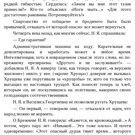
редкой гибкостью. Сердилась: «Зачем вы мне этот тазик
принесли?» Кто-то объяснял: «Ноги мыть…» «Для этого
достаточно раковины. Потренируйтесь!»
Спартанство от «общаги» и бродячего быта было
привычкой, отвыкать от которой опасно: все может вернуться.
Четверть века назад, как многие сейчас, Н. Я. спрашивала:
— Где гарантии?
Административная машина на ходу. Карательная не
демонтирована и заработать может в любое время.
Интеллигенция, хоть в извращенном смысле этого слова, но по-
прежнему презираема. «Другого и не заслуживает!» —
добавляла Н. Я. А наверху (или, как теперь говорят, «в верхнем
эшелоне») никто у нее («кроме Хруща») доверия не вызывал.
Хрущева уже поругивали за «хрущобы» те, кого он только что
вытащил из настоящих трущоб. Как поносят теперь за хлеб,
которым он, не поскупившись на золотишко, накормил своих
голодающих соотечественников.
Н. Я. и Василиса Георгиевна не позволяли ругать Хрущева:
— Он первый, — говорили они, — отказался от идеи, что
народ можно не кормить.
О Брежневе Н. Я. говорила: «Кажется, не кровожадный…» А
потом, через пару лет: «Никакой… Это тоже плохо». И почти
одновременно: «Этот опасный дурак тянет время… которого