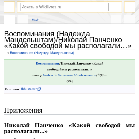
ещё
Воспоминания (Надежда
Мандельштам)/Николай Панченко
«Какой свободой мы располагали…»
<
Воспоминания (Надежда Мандельштам)
Перейти
Перейти
Воспоминания
/Николай Панченко «Какой
к
к
свободой мы располагали…»
навигации
поиску
автор
Надежда Яковлевна Мандельштам
(1899—
1980)
Источник:
flibusta.net
Приложения
Николай Панченко «Какой свободой мы
располагали…»