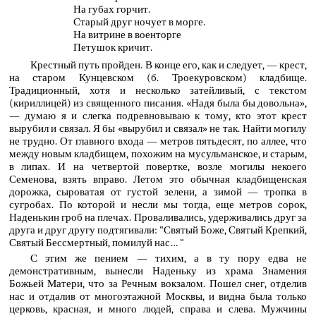
На губах горчит.
Старый друг ночует в морге.
На витрине в военторге
Петушок кричит.
Крестный путь пройден. В конце его, как и следует, — крест,
на старом Кунцевском (б. Троекуровском) кладбище.
Традиционный, хотя и несколько затейливый, с текстом
(кириллицей) из священного писания. «Надя была бы довольна»,
— думаю я и слегка подревновываю к тому, кто этот крест
вырубил и связал. Я бы «вырубил и связал» не так. Найти могилу
не трудно. От главного входа — метров пятьдесят, по аллее, что
между новым кладбищем, похожим на мусульманское, и старым,
в липах. И на четвертой повертке, возле могилы некоего
Семенова, взять вправо. Летом это обычная кладбищенская
дорожка, сыроватая от густой зелени, а зимой — тропка в
сугробах. По которой и несли мы тогда, еще метров сорок,
Наденькин гроб на плечах. Проваливались, удерживались друг за
друга и друг другу подтягивали: "Святый Боже, Святый Крепкий,
Святый Бессмертный, помилуй нас… "
С этим же пением — тихим, а в ту пору едва не
демонстративным, вынесли Наденьку из храма Знамения
Божьей Матери, что за Речным вокзалом. Пошел снег, отделив
нас и отдалив от многоэтажной Москвы, и видна была только
церковь, красная, и много людей, справа и слева. Мужчины