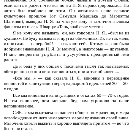
если взять в расчет, что вся почта Н. Я. перлюстрировалась. Но
автор был озабочен не этим. Он «отмывал» наше великое
культурное прошлое (от Самуила Маршака до Мариэтты
Шагинян), выводил Н. Я. на чистую воду и закончил гневным
финалом из пьесы Шварца: «Тень, знай свое место!»
Я не хочу его называть: он, как говорила Н. Я., «был не из
худших». Не буду называть и других обиженных. Их не так мало,
и они сами — наперебой! — называют себя. К тому же, они были
добрыми знакомыми Н. Я. (и моими), а некоторые — друзьями.
И мне неприятно углублять и усугублять предпринятый ими
раскол.
Да и беда у них общая с тысячами тысяч так называемых
«безгрешных»: они не хотят виниться, они хотят обвинять…
«Все мы…» — как сказала Н. Я., виновны в переоценке
ценностей и капитуляции перед варварской идеологией 20 — 30-
х годов.
Все мы виновны в капитуляциях и откатах 60 — 70-х годов.
И тем виновнее, чем меньше бед нам угрожало за наше
неповиновение.
Сейчас мы вылезаем из нашего общего помрачения, и мера
освобождения от него измеряется мерой признания своей вины.
Мы очень хотели выжить и хорошо выглядеть при этом — во что
бы то ни стало.