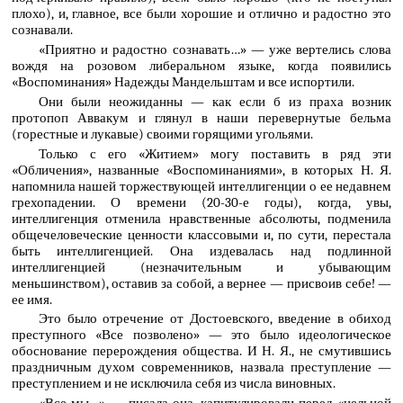
плохо), и, главное, все были хорошие и отлично и радостно это
сознавали.
«Приятно и радостно сознавать…» — уже вертелись слова
вождя на розовом либеральном языке, когда появились
«Воспоминания» Надежды Мандельштам и все испортили.
Они были неожиданны — как если б из праха возник
протопоп Аввакум и глянул в наши перевернутые бельма
(горестные и лукавые) своими горящими угольями.
Только с его «Житием» могу поставить в ряд эти
«Обличения», названные «Воспоминаниями», в которых Н. Я.
напомнила нашей торжествующей интеллигенции о ее недавнем
грехопадении. О времени (20-30-е годы), когда, увы,
интеллигенция отменила нравственные абсолюты, подменила
общечеловеческие ценности классовыми и, по сути, перестала
быть интеллигенцией. Она издевалась над подлинной
интеллигенцией (незначительным и убывающим
меньшинством), оставив за собой, а вернее — присвоив себе! —
ее имя.
Это было отречение от Достоевского, введение в обиход
преступного «Все позволено» — это было идеологическое
обоснование перерождения общества. И Н. Я., не смутившись
праздничным духом современников, назвала преступление —
преступлением и не исключила себя из числа виновных.