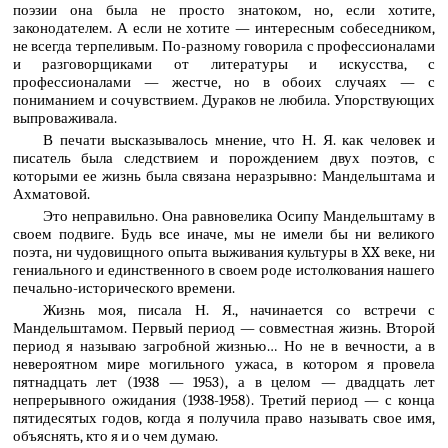
поэзии она была не просто знатоком, но, если хотите,
законодателем. А если не хотите — интересным собеседником,
не всегда терпеливым. По-разному говорила с профессионалами
и разговорщиками от литературы и искусства, с
профессионалами — жестче, но в обоих случаях — с
пониманием и сочувствием. Дураков не любила. Упорствующих
выпроваживала.
В печати высказывалось мнение, что Н. Я. как человек и
писатель была следствием и порождением двух поэтов, с
которыми ее жизнь была связана неразрывно: Мандельштама и
Ахматовой.
Это неправильно. Она равновелика Осипу Мандельштаму в
своем подвиге. Будь все иначе, мы не имели бы ни великого
поэта, ни чудовищного опыта выживания культуры в XX веке, ни
гениального и единственного в своем роде истолкования нашего
печально-исторического времени.
Жизнь моя, писала Н. Я., начинается со встречи с
Мандельштамом. Первый период — совместная жизнь. Второй
период я называю загробной жизнью… Но не в вечности, а в
невероятном мире могильного ужаса, в котором я провела
пятнадцать лет (1938 — 1953), а в целом — двадцать лет
непрерывного ожидания (1938-1958). Третий период — с конца
пятидесятых годов, когда я получила право называть свое имя,
объяснять, кто я и о чем думаю.