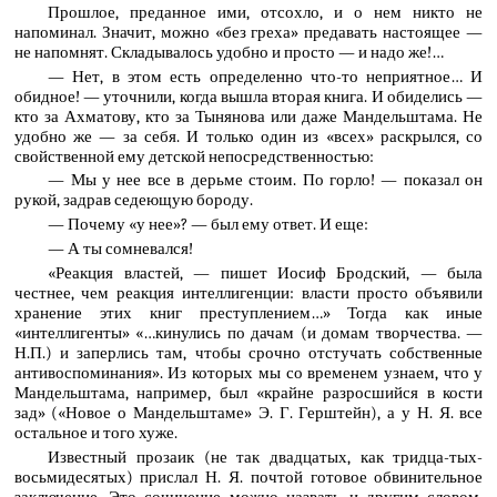
Прошлое, преданное ими, отсохло, и о нем никто не
напоминал. Значит, можно «без греха» предавать настоящее —
не напомнят. Складывалось удобно и просто — и надо же!…
— Нет, в этом есть определенно что-то неприятное… И
обидное! — уточнили, когда вышла вторая книга. И обиделись —
кто за Ахматову, кто за Тынянова или даже Мандельштама. Не
удобно же — за себя. И только один из «всех» раскрылся, со
свойственной ему детской непосредственностью:
— Мы у нее все в дерьме стоим. По горло! — показал он
рукой, задрав седеющую бороду.
— Почему «у нее»? — был ему ответ. И еще:
— А ты сомневался!
«Реакция властей, — пишет Иосиф Бродский, — была
честнее, чем реакция интеллигенции: власти просто объявили
хранение этих книг преступлением…» Тогда как иные
«интеллигенты» «…кинулись по дачам (и домам творчества. —
Н.П.) и заперлись там, чтобы срочно отстучать собственные
антивоспоминания». Из которых мы со временем узнаем, что у
Мандельштама, например, был «крайне разросшийся в кости
зад» («Новое о Мандельштаме» Э. Г. Герштейн), а у Н. Я. все
остальное и того хуже.
Известный прозаик (не так двадцатых, как тридца-тых-
восьмидесятых) прислал Н. Я. почтой готовое обвинительное
заключение. Это сочинение можно назвать и другим словом,