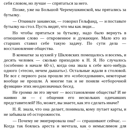
себя словом, но лучше — спрятаться за него.
Позже, уже на Большой Черемушкинской, мы прятались за
бутылку.
— Откиньте занавески, — говорил Гельфанд, — и поставьте
бутылку на стол. Пусть видят, что мы как люди…
Но чтобы прятаться за бутылку, надо было вернуть в
отношения слово — откровенное и думающее. Мало кто из
старших ставил себе такую задачу. По сути дела —
восстановление общества.
В комнатке за кухней у Шкловских помещалось и восемь, и
десять человек — сколько приходило к Н. Я. Но случалось
(особенно в начале 60-х), когда она звала к себе кого-нибудь
одного («тесно, нечем дышать»). Остальные ждали в столовой.
Не все с первого раза прошли это «собеседование», некоторые
вообще не прошли. А многие так и не поняли «отборочной
функции» этих неоднозначных бесед.
Не громко ли это звучит — восстановление общества? И не
наивно ли — с общения его нескольких одичавших
представителей? Но, может, вы знаете, как это сделать иначе?
Н. Я. знала, что она делает, понимала, кому путает карты, и
не забывала об осторожности.
— Почему не эмигрировала она? — спрашивают сейчас. —
Когда так боялась ареста и мечтала, как о немыслимом для