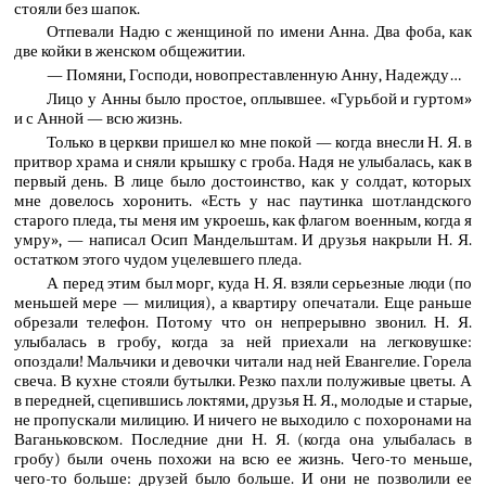
стояли без шапок.
Отпевали Надю с женщиной по имени Анна. Два фоба, как
две койки в женском общежитии.
— Помяни, Господи, новопреставленную Анну, Надежду…
Лицо у Анны было простое, оплывшее. «Гурьбой и гуртом»
и с Анной — всю жизнь.
Только в церкви пришел ко мне покой — когда внесли Н. Я. в
притвор храма и сняли крышку с гроба. Надя не улыбалась, как в
первый день. В лице было достоинство, как у солдат, которых
мне довелось хоронить. «Есть у нас паутинка шотландского
старого пледа, ты меня им укроешь, как флагом военным, когда я
умру», — написал Осип Мандельштам. И друзья накрыли Н. Я.
остатком этого чудом уцелевшего пледа.
А перед этим был морг, куда Н. Я. взяли серьезные люди (по
меньшей мере — милиция), а квартиру опечатали. Еще раньше
обрезали телефон. Потому что он непрерывно звонил. Н. Я.
улыбалась в гробу, когда за ней приехали на легковушке:
опоздали! Мальчики и девочки читали над ней Евангелие. Горела
свеча. В кухне стояли бутылки. Резко пахли полуживые цветы. А
в передней, сцепившись локтями, друзья H. Я., молодые и старые,
не пропускали милицию. И ничего не выходило с похоронами на
Ваганьковском. Последние дни Н. Я. (когда она улыбалась в
гробу) были очень похожи на всю ее жизнь. Чего-то меньше,
чего-то больше: друзей было больше. И они не позволили ее