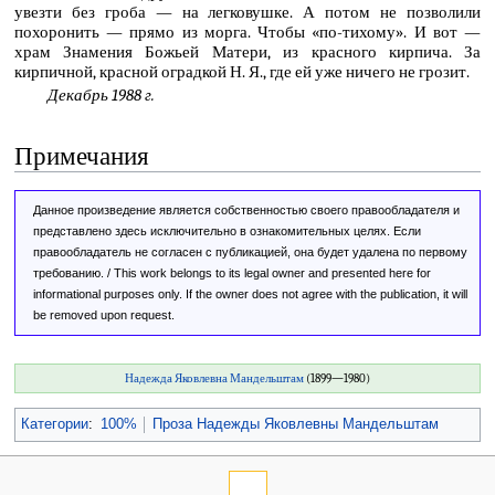
увезти без гроба — на легковушке. А потом не позволили
похоронить — прямо из морга. Чтобы «по-тихому». И вот —
храм Знамения Божьей Матери, из красного кирпича. За
кирпичной, красной оградкой Н. Я., где ей уже ничего не грозит.
Декабрь 1988 г.
Примечания
Данное произведение является собственностью своего правообладателя и
представлено здесь исключительно в ознакомительных целях. Если
правообладатель не согласен с публикацией, она будет удалена по первому
требованию. / This work belongs to its legal owner and presented here for
informational purposes only. If the owner does not agree with the publication, it will
be removed upon request.
Надежда Яковлевна Мандельштам
(1899—1980)
Категории
:
100%
Проза Надежды Яковлевны Мандельштам