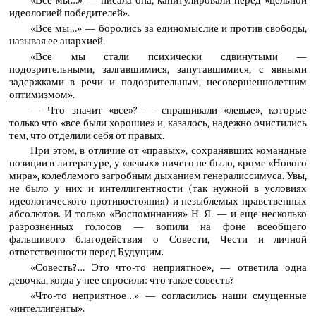
«Все мы…» — писала она, капитулировали перед «цельной
идеологией победителей».
«Все мы…» — боролись за единомыслие и против свободы,
называя ее анархией.
«Все мы стали психически сдвинутыми —
подозрительными, залгавшимися, запутавшимися, с явными
задержками в речи и подозрительным, несовершеннолетним
оптимизмом».
— Что значит «все»? — спрашивали «левые», которые
только что «все были хорошие» и, казалось, надежно очистились
тем, что отделили себя от правых.
При этом, в отличие от «правых», сохранявших командные
позиции в литературе, у «левых» ничего не было, кроме «Нового
мира», колеблемого загробным дыханием генералиссимуса. Увы,
не было у них и интеллигентности (так нужной в условиях
идеологического противостояния) и незыблемых нравственных
абсолютов. И только «Воспоминания» Н. Я. — и еще несколько
разрозненных голосов — вопили на фоне всеобщего
фальшивого благодействия о Совести, Чести и личной
ответственности перед Будущим.
«Совесть?… Это что-то неприятное», — ответила одна
девочка, когда у нее спросили: что такое совесть?
«Что-то неприятное…» — согласились наши смущенные
«интеллигенты».