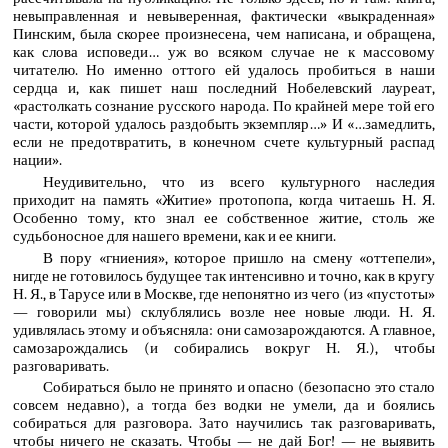
невыправленная и невыверенная, фактически «выкраденная»
Пинским, была скорее произнесена, чем написана, и обращена,
как слова исповеди… уж во всяком случае не к массовому
читателю. Но именно оттого ей удалось пробиться в наши
сердца и, как пишет наш последний Нобелевский лауреат,
«растолкать сознание русского народа. По крайней мере той его
части, которой удалось раздобыть экземпляр…» И «…замедлить,
если не предотвратить, в конечном счете культурный распад
нации».
Неудивительно, что из всего культурного наследия
приходит на память «Житие» протопопа, когда читаешь Н. Я.
Особенно тому, кто знал ее собственное житие, столь же
судьбоносное для нашего времени, как и ее книги.
В пору «гниения», которое пришло на смену «оттепели»,
нигде не готовилось будущее так интенсивно и точно, как в кругу
Н. Я., в Тарусе или в Москве, где непонятно из чего (из «пустоты»
— говорили мы) склублялись возле нее новые люди. Н. Я.
удивлялась этому и объясняла: они самозарождаются. А главное,
самозарождались (и собирались вокруг Н. Я.), чтобы
разговаривать.
Собираться было не принято и опасно (безопасно это стало
совсем недавно), а тогда без водки не умели, да и боялись
собираться для разговора. Зато научились так разговаривать,
чтобы ничего не сказать. Чтобы — не дай Бог! — не выявить