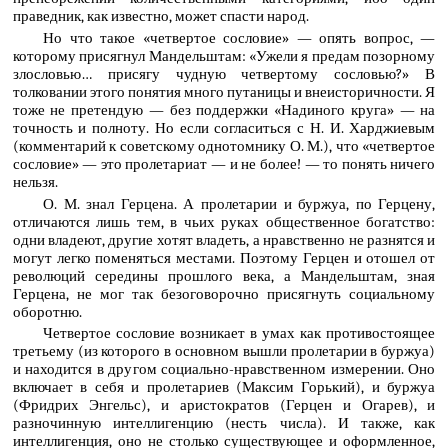
праведник, как известно, может спасти народ.
Но что такое «четвертое сословие» — опять вопрос, —
которому присягнул Мандельштам: «Ужели я предам позорному
злословью… присягу чудную четвертому сословью?» В
толковании этого понятия много путаницы и внеисторичности. Я
тоже не претендую — без поддержки «Надиного круга» — на
точность и полноту. Но если согласиться с Н. И. Харджиевым
(комментарий к советскому однотомнику О. М.), что «четвертое
сословие» — это пролетариат — и не более! — то понять ничего
нельзя.
О. М. знал Герцена. А пролетарии и буржуа, по Герцену,
отличаются лишь тем, в чьих руках общественное богатство:
одни владеют, другие хотят владеть, а нравственно не разнятся и
могут легко поменяться местами. Поэтому Герцен и отошел от
революций середины прошлого века, а Мандельштам, зная
Герцена, не мог так безоговорочно присягнуть социальному
оборотню.
Четвертое сословие возникает в умах как противостоящее
третьему (из которого в основном вышли пролетарии в буржуа)
и находится в другом социально-нравственном измерении. Оно
включает в себя и пролетариев (Максим Горький), и буржуа
(Фридрих Энгельс), и аристократов (Герцен и Огарев), и
разночинную интеллигенцию (несть числа). И также, как
интеллигенция, оно не столько существующее и оформленное,