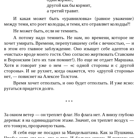
другой как бы кормит,
а третий травит.
И какая может быть «уравниловка» (равное уважение)
между теми, кто роет колодцы, и теми, кто отравляет колодцы?!
Не может быть, если не темнить.
А потому надо темнить. Не нам, но времени, которое не
хочет умирать. Времени, перепутавшему себя с вечностью, — и
в этом его главное заблуждение. Оно изыщет себе адептов из
«чистых» вроде моего гостя. Оно согласно жертвовать Ставским
и Воронским (кто их там помнит!). Но еще не отдает Маршака.
Хотя и говорит уже о нем — «с одной стороны и с другой
стороны». И не рухнет, когда окажется, что «другой стороны»
нет, — повиснет на Алексее Толстом.
Время хочет отползать, и оно будет отползать. И уже ясно:
ругаться придется долго.
* * *
За окном ветер — он треплет флаг. Но флага нет. А внизу глубоко
деревья: я на одиннадцатом этаже. Значит, он треплет воздух —
его тонкую, прозрачную ткань.
Я себя еще не посадил за Мандельштама. Как за Пушкина.
Чтобы жить им год, два и три. И больше никем. И потому не