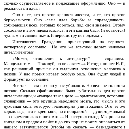
сколько осуществляемое и подлежащее оформлению. Оно — и
реальность и идеал.
Оно и те, кто против крепостничества, и те, кто против
буржуазности. Оно -сама идея борьбы за справедливость,
собирающая всех, готовых бороться, под свои знамена. Этому
сословию и этим идеям клялись, и эти клятвы были (и остаются)
чудными и священными. И пересмотру не подлежат.
Интеллигент. Гражданин, присягнувший на верность
четвертому сословию… Но что же все-таки делает человека
интеллигентом?
«Может, отношение к литературе? — спрашивал
Мандельштам. — Пожалуй, но не совсем…» И тогда, пишет Н. Я.,
как решающий признак он выдвинул отношение человека к
поэзии. У нас поэзия играет особую роль. Она будит людей и
формирует их сознание.
Все так — «за поэзию у нас убивают». Но ведь не только за
поэзию. Сколько сфабриковано было губительных дел против
интеллигенции, и «каждое такое дело — эрмитажники, историки,
словарники — это крупица народного мозга, это мысль и это
духовная сила, которую планомерно уничтожали». Это те же
кормильцы, что и крестьяне, но с поправкой — душекормильцы!
— современников и потомков… И наступил голод, Мы росли на
голодном и вредном пайке и до сих пор не можем оправиться от
нашего затянувшегося (чтобы не сказать — безнадежного!)