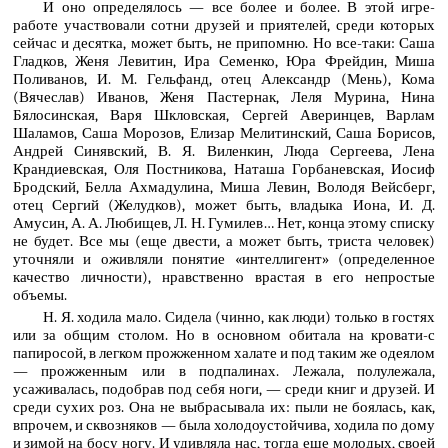
И оно определялось — все более и более. В этой игре-
работе участвовали сотни друзей и приятелей, среди которых
сейчас и десятка, может быть, не припомню. Но все-таки: Саша
Гладков, Женя Левитин, Ира Семенко, Юра Фрейдин, Миша
Поливанов, И. М. Гельфанд, отец Александр (Мень), Кома
(Вячеслав) Иванов, Женя Пастернак, Леля Мурина, Нина
Бялосинская, Варя Шкловская, Сергей Аверинцев, Варлам
Шаламов, Саша Морозов, Елизар Мелитинский, Саша Борисов,
Андрей Синявский, В. Я. Виленкин, Люда Сергеева, Лена
Крандиевская, Оля Постникова, Наташа Горбаневская, Иосиф
Бродский, Белла Ахмадулина, Миша Левин, Володя Вейсберг,
отец Сергий (Желудков), может быть, владыка Иона, И. Д.
Амусин, А. А. Любищев, Л. Н. Гумилев… Нет, конца этому списку
не будет. Все мы (еще двести, а может быть, триста человек)
уточняли и оживляли понятие «интеллигент» (определенное
качество личности), нравственно врастая в его непростые
объемы.
Н. Я. ходила мало. Сидела (чинно, как люди) только в гостях
или за общим столом. Но в основном обитала на кровати-с
папиросой, в легком прожженном халате и под таким же одеялом
— прожженным или в подпалинах. Лежала, полулежала,
усаживалась, подобрав под себя ноги, — среди книг и друзей. И
среди сухих роз. Она не выбрасывала их: пыли не боялась, как,
впрочем, и сквозняков — была холодоустойчива, ходила по дому
и зимой на босу ногу. И удивляла нас, тогда еще молодых, своей