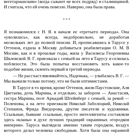
вегетарианским» (когда сажают не всех подряд) и сталинщиной.
И считала, что ей очень повезло. Наверно, она была права.
* * *
Я познакомился с Н. Я. в начале ее «третьего периода». Она
«уволилась», как всегда, недобровольно, не доработав
нескольких лет до полной пенсии. И, прописавшись в Тарусе у
Оттенов, ездила в Москву добиваться реабилитации О. М. В
Москве, как и в прошлые годы, жила у Василисы Георгиевны
Шкловской. В. Г. приезжала с семьей на лето в Тарусу и селилась
поблизости. Это была попытка восстановить хоть какое-то
подобие жизни, склеить первый и третий периоды.
— Не рассчастливливайтесь, Наденька, — улыбалась В. Г. —
Мы выжили только потому, что не были оптимистами.
В Тарусе в то время, кроме Оттенов, жили Паустовские, Аля
Цветаева, дочь Марины, и отдельно, за забором — Анастасия,
сестра Марины, поэт Аркадий Штейнберг с семьей, за рекой —
Поленовы, а на лето приезжали Николай Заболоцкий, Николай
Степанов, Фрида Вигдорова, другие писатели и художники.
Ссыльные, бывшие ссыльные, просто интеллигенты составляли
здесь «кланы» в духе лучших традиций окраинных «городков
империи». Таруса выглядела именно таким городком, воздух
которого делал человека свободным. Хотя была она окраиной