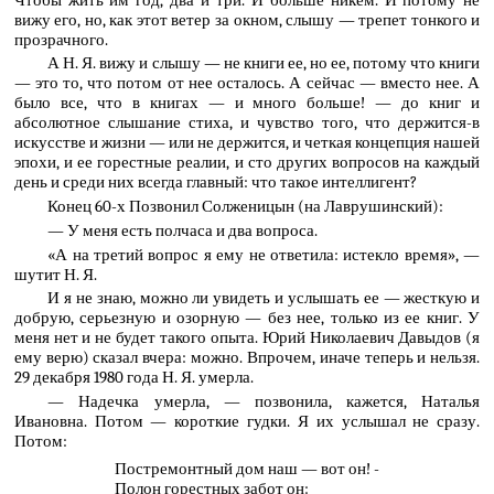
вижу его, но, как этот ветер за окном, слышу — трепет тонкого и
прозрачного.
А Н. Я. вижу и слышу — не книги ее, но ее, потому что книги
— это то, что потом от нее осталось. А сейчас — вместо нее. А
было все, что в книгах — и много больше! — до книг и
абсолютное слышание стиха, и чувство того, что держится-в
искусстве и жизни — или не держится, и четкая концепция нашей
эпохи, и ее горестные реалии, и сто других вопросов на каждый
день и среди них всегда главный: что такое интеллигент?
Конец 60-х Позвонил Солженицын (на Лаврушинский):
— У меня есть полчаса и два вопроса.
«А на третий вопрос я ему не ответила: истекло время», —
шутит Н. Я.
И я не знаю, можно ли увидеть и услышать ее — жесткую и
добрую, серьезную и озорную — без нее, только из ее книг. У
меня нет и не будет такого опыта. Юрий Николаевич Давыдов (я
ему верю) сказал вчера: можно. Впрочем, иначе теперь и нельзя.
29 декабря 1980 года Н. Я. умерла.
— Надечка умерла, — позвонила, кажется, Наталья
Ивановна. Потом — короткие гудки. Я их услышал не сразу.
Потом:
Постремонтный дом наш — вот он! -
Полон горестных забот он: