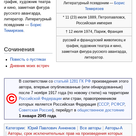
график, художник театра
Литературный псевдоним —
Борис
и кино, заметная фигура
Темирязев
русского авангарда,
* 11 (23) июля 1889, Петропавловск,
литератор. Литературный
Российская империя
псевдоним —
Борис
Темирязев
.
† 12 июля 1974, Париж, Франция
русский и французский живописец и
график, художник театра и кино,
Сочинения
заметная фигура русского авангарда,
литератор.
Повесть о пустяках
Дневник моих встреч
В соответствии со
статьёй 1281 ГК РФ
произведения этого
автора, впервые опубликованные (или обнародованные)
после 7 ноября 1917 года (по новому стилю) на территории
Российской Федерации
или стран, правопреемником
которых является Российская Федерация (
СССР
,
РСФСР
,
Советская Россия
), перейдут в
общественное достояние
1 января 2045 года
.
Категории
:
Юрий Павлович Анненков
Все авторы
Авторы-А
Авторы, срок исключительных прав на произведения которых