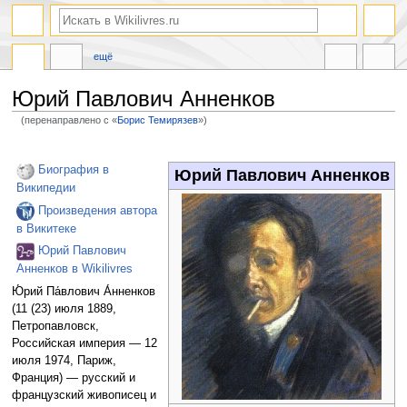
ещё
Юрий Павлович Анненков
(перенаправлено с «
Борис Темирязев
»)
Перейти
Перейти
к
к
Биография в
Юрий Павлович Анненков
навигации
поиску
Википедии
Произведения автора
в Викитеке
Юрий Павлович
Анненков в Wikilivres
Ю́рий Па́влович А́нненков
(11 (23) июля 1889,
Петропавловск,
Российская империя — 12
июля 1974, Париж,
Франция) — русский и
французский живописец и