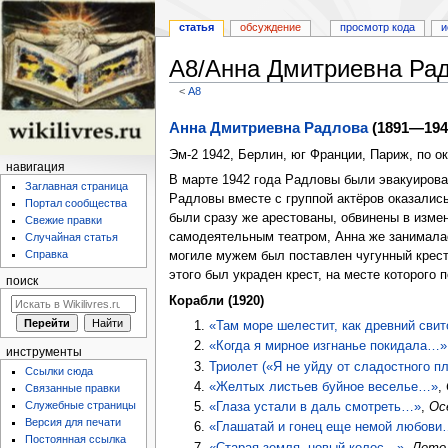
статья
обсуждение
просмотр кода
и
А8/Анна Дмитриевна Ра
<
А8
Перейти
Перейти
Анна Дмитриевна Радлова
(1891—194
к
к
Эм-2 1942, Берлин, юг Франции, Париж, по о
навигации
поиску
навигация
В марте 1942 года Радловы были эвакуирован
Заглавная страница
Радловы вместе с группой актёров оказались
Портал сообщества
были сразу же арестованы, обвинены в измен
Свежие правки
самодеятельным театром, Анна же занималась
Случайная статья
Справка
могиле мужем был поставлен чугунный крест
этого был украден крест, на месте которого
поиск
Корабли (1920)
«Там море шелестит, как древний сви
«Когда я мирное изгнанье покидала…»
инструменты
Триолет («Я не уйду от сладостного п
Ссылки сюда
«Желтых листьев буйное веселье…»
,
Связанные правки
Служебные страницы
«Глаза устали в даль смотреть…»
,
Ос
Версия для печати
«Глашатай и гонец еще немой любов
Постоянная ссылка
«Старая земля, новый колос…»
,
Лето 