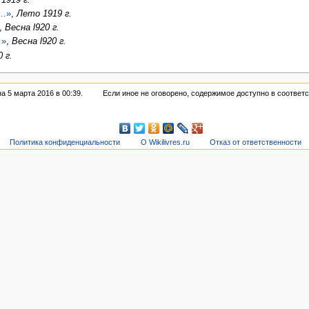
й…»
,
Лето 1919 г.
,
Весна l920 г.
…»
,
Весна l920 г.
0 г.
 5 марта 2016 в 00:39.
Если иное не оговорено, содержимое доступно в соответ
Политика конфиденциальности
О Wikilivres.ru
Отказ от ответственности