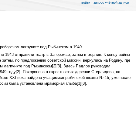
войти
запрос учётной записи
ереборском лагпункте под Рыбинском в 1949
е 1943 отправили театр в Запорожье, затем в Берлин. К концу войны
 затем, по предложению советской миссии, вернулись на Родину, где
м лагпункте под Рыбинском[2][3]. Здесь Радлов руководил
49 году[2]. Похоронена в окрестностях деревни Стерлядево, на
рубеже XXI века найдено учащимися рыбинской школы № 15; уже после
урсий была установлена мраморная глыба[3][8].