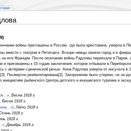
стория
длова
9)
кончании войны приглашены в Россию, где была арестована, умерла в П
ы вместе с театром в Пятигорск. Вскоре немцы заняли город и в феврал
 на юге Франции. После окончания войны Радловы переехали в Париж, а
е и приговорены к 10 годам заключения, которое отбывали в Переборско
 с актёрами сценической речью. Анна Радлова умерла от инсульта в 19
[3]. Посмертно реабилитирована[2]. Захоронение было утеряно, но на 
 по инициативе рыбинского Центра детского и юношеского туризма и экск
ток…»
,
Весна 1918 г.
,
Весна 1918 г.
лена…»)
,
Лето 1918 г.
Осень 1918 г.
ень 1918 г.
и…»
,
Декабрь 1918 г.
1919 г.