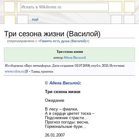
ещё
Три сезона жизни (Василой)
(перенаправлено с «
Память есть душа (Василой)
»)
Перейти
Перейти
Три сезона жизни
к
к
автор
Адела Василой
навигации
поиску
Из сборника «
Вкус метафоры
»
. Дата создания: 02.07.2008, опубл.: 2013. Источник:
www.cobra.ru
• Танка, триптих
©
Адела Василой
:
Три сезона жизни
Ожидание
В лесу – фиалки,
А в сердце цветет тоска –
Подснежник страсти...
Прогноз погоды: весна,
Гормональные бури...
26.01.2007