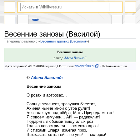
ещё
Весенние занозы (Василой)
(перенаправлено с «
Весенний триптих (Василой)
»)
Перейти
Перейти
Весенние занозы
к
к
автор
Адела Василой
навигации
поиску
Дата создания: 28.02.2008 (перевод). Источник:
www.cobra.ru
• Любовная лирика
©
Адела Василой:
Весенние занозы
О розах и артрозах...
Солнце зеленеет, травушка блестит,
Ахинея нынче мной с утра рулит!
Бес толкнул под рёбрa, Мать-Природа мстит!
Я совсем измучен... Ай! — радикулит!
Подарить любимой тыщу алых роз
Только навострился — остеохондроз!
И стихами шпаря, избегая проз,
Высказать хотел ей... но увы! — склероз!