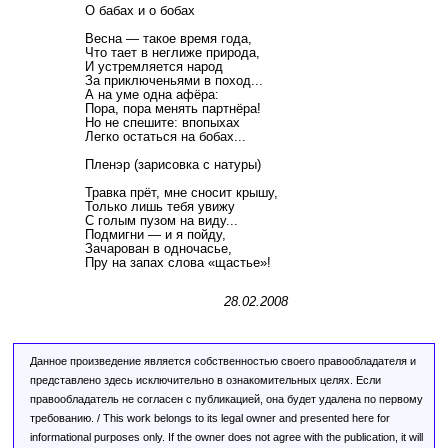
О бабах и о бобах
Весна — такое время года,
Что тает в неглиже природа,
И устремляется народ
За приключеньями в поход...
А на уме одна афёра:
Пора, пора менять партнёра!
Но не спешите: впопыхах
Легко остаться на бобах...
Пленэр (зарисовка с натуры)
Травка прёт, мне сносит крышу,
Только лишь тебя увижу
С голым пузом на виду...
Подмигни — и я пойду,
Зачарован в одночасье,
Пру на запах слова «щастье»!
28.02.2008
Данное произведение является собственностью своего правообладателя и
представлено здесь исключительно в ознакомительных целях. Если
правообладатель не согласен с публикацией, она будет удалена по первому
требованию. / This work belongs to its legal owner and presented here for
informational purposes only. If the owner does not agree with the publication, it will