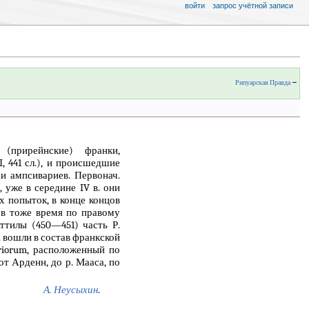
войти
запрос учётной записи
Рипуарская Правда
→
(прирейнские) франки,
I, 441 сл.), и происшедшие
и ампсивариев. Первонач.
, уже в середине IV в. они
ых попыток, в конце концов
 в тоже время по правому
ттилы (450—451) часть Р.
Р. вошли в состав франкской
riorum, расположенный по
т Арденн, до р. Мааса, по
А. Неусыхин
.