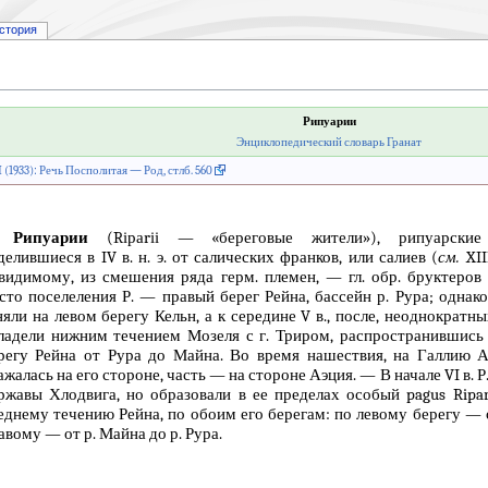
стория
Рипуарии
Энциклопедический словарь Гранат
 II (1933): Речь Посполитая — Род, стлб. 560
Рипуарии
(Rіраrіі — «береговые жители»), рипуарские 
делившиеся в IV в. н. э. от салических франков, или салиев (
см.
XII
видимому, из смешения ряда герм. племен, — гл. обр. бруктеров 
сто поселеления Р. — правый берег Рейна, бассейн р. Рура; однако
няли на левом берегу Кельн, а к середине V в., после, неоднократн
ладели нижним течением Мозеля с г. Триром, распространившись
регу Рейна от Рура до Майна. Во время нашествия, на Галлию А
ажалась на его стороне, часть — на стороне Аэция. — В начале VI в. 
ржавы Хлодвига, но образовали в ее пределах особый pagus Ripa
еднему течению Рейна, по обоим его берегам: по левому берегу — о
авому — от р. Майна до р. Рура.