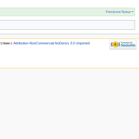
Рипуарская Правда
→
тствии с
Attribution-NonCommercial-NoDerivs 3.0 Unported