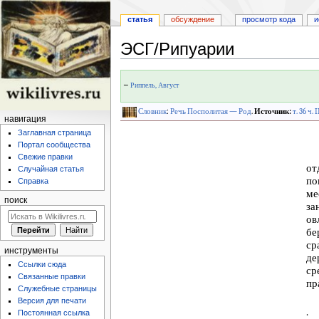
статья
обсуждение
просмотр кода
и
ЭСГ/Рипуарии
Перейти
Перейти
←
Риппель, Август
к
к
навигации
поиску
Словник
:
Речь Посполитая — Род
.
Источник:
т. 36 ч.
навигация
Заглавная страница
Портал сообщества
Свежие правки
от
Случайная статья
по
Справка
ме
поиск
за
ов
бе
ср
инструменты
де
Ссылки сюда
ср
Связанные правки
пр
Служебные страницы
Версия для печати
.
Постоянная ссылка