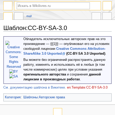
ещё
Шаблон:CC-BY-SA-3.0
Перейти
Перейти
Обладатель исключительных авторских прав на это
к
к
произведение — {{{1}}} — опубликовал его на условиях
навигации
поиску
свободной лицензии
Creative Commons
Attribution-
ShareAlike 3.0 Unported
(CC-BY-SA 3.0 Unported)
.
Вы можете без ограничений распространять данную
работу, изменять и использовать её в любых (в том
числе коммерческих) целях при условии указания
оригинального авторства
и сохранения
данной
лицензии в производных работах
.
См. документацию шаблона в Викитеке.
en:Template:CC-BY-SA-3.0
Категория
:
Шаблоны:Авторские права