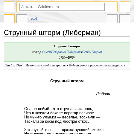
ещё
Струнный шторм (Либерман)
Перейти
Перейти
Струнный шторм
к
к
автор
Семён Петрович Либерман
(
Семён Гаврин
,
навигации
поиску
1901—1975)
[1]
Опубл.: 1924
. Источник: семейные архивы • Публикуется с разрешения наследников
Струнный шторм
Любови
Она не поймёт, что струна заикалась,
Что в каждом бокале перегар папирос.
Но чьи-то улыбки — веселье, тоска-ли —
Таскали за косы под люстры откос.
Затянутый торс, — торжествующий смокинг —
Не смокнет, не смякнет тугая педаль.