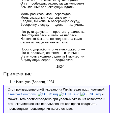
О тут пробежать, отхлеставши моноклем
Взмыленный зал, скачущий вдаль.
Молы разбегов, моль пересудов,
Мель ожиданья, хмельные лучи.
Сердце, ты хочешь бессрочную ссуду,
Бессрочную ссуду — здесь — получить.
Что руки целую… — прости эту шалость.
Она отдышалась и шаль не неслась.
Но только бежало, не жадность, а жало —
Серые взгляды непонятых глаз.
Прости, дирижёр, что не умер оркестр, —
Что я, полюбив, опьянел — и не пьян.
В эту ночь уходило судно из Нью-Кестля
В бушующий серой — седой океан.
1924
Примечание
↑
Накануне (Берлин), 1924
Это произведение опубликовано на Wikilivres.ru под лицензией
Creative Commons
и
может быть воспроизведено при условии указания авторства и
его некоммерческого использования без права создавать
производные произведения на его основе.