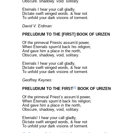
Obscure. shadowy. void. solitary.
Eternals I hear your call gladly,
Dictate swift winged words. & fear not
To unfold your dark visions of torment.
David V. Erdman:
PRELUDIUM TO THE [FIRST] BOOK OF URIZEN
Of the primeval Priests assum'd power,
When Eternals spurn'd back his religion;
And gave him a place in the north,
Obscure, shadowy, void, solitary.
Eternals I hear your call gladly,
Dictate swift winged words, & fear not
To unfold your dark visions of torment.
Geoffrey Keynes:
[1]
PRELUDIUM TO THE FIRST
BOOK OF URIZEN
Of the primeval Priest’s assum’d power,
When Eternals spurn’d back his religion;
And gave him a place in the north,
Obscure, shadowy, void, solitary.
Eternals! I hear your call gladly,
Dictate swift winged words, & fear not
To unfold your dark visions of torment.