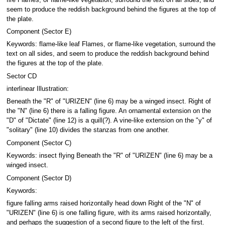
seem to produce the reddish background behind the figures at the top of
the plate.
Component (Sector E)
Keywords: flame-like leaf Flames, or flame-like vegetation, surround the
text on all sides, and seem to produce the reddish background behind
the figures at the top of the plate.
Sector CD
interlinear Illustration:
Beneath the "R" of "URIZEN" (line 6) may be a winged insect. Right of
the "N" (line 6) there is a falling figure. An ornamental extension on the
"D" of "Dictate" (line 12) is a quill(?). A vine-like extension on the "y" of
"solitary" (line 10) divides the stanzas from one another.
Component (Sector C)
Keywords: insect flying Beneath the "R" of "URIZEN" (line 6) may be a
winged insect.
Component (Sector D)
Keywords:
figure falling arms raised horizontally head down Right of the "N" of
"URIZEN" (line 6) is one falling figure, with its arms raised horizontally,
and perhaps the suggestion of a second figure to the left of the first.