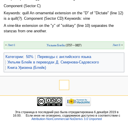
Component (Sector C)
Keywords: quill An ornamental extension on the "D" of "Dictate" (line 12)
is a quill(?). Component (Sector CD) Keywords: vine
A vine-like extension on the "y" of "solitary" (line 10) separates the
stanzas from one another.
←
Лист 1
Уильям Блейк
(1757—1827)
Лист 3
→
Категории
:
50%
Переводы с английского языка
Уильям Блейк в переводах Д. Смирнова-Садовского
Книга Уризена (Блейк)
Эта страница в последний раз была отредактирована 6 декабря 2019 в
16:00.
Если иное не оговорено, содержимое доступно в соответствии с
Attribution-NonCommercial-NoDerivs 3.0 Unported