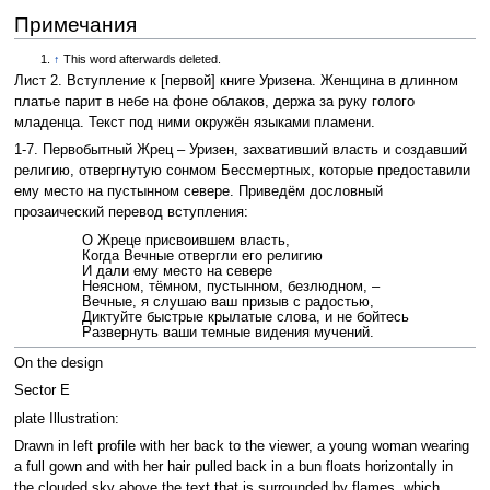
Примечания
↑
This word afterwards deleted.
Лист 2. Вступление к [первой] книге Уризена. Женщина в длинном
платье парит в небе на фоне облаков, держа за руку голого
младенца. Текст под ними окружён языками пламени.
1-7. Первобытный Жрец – Уризен, захвативший власть и создавший
религию, отвергнутую сонмом Бессмертных, которые предоставили
ему место на пустынном севере. Приведём дословный
прозаический перевод вступления:
О Жреце присвоившем власть,
Когда Вечные отвергли его религию
И дали ему место на севере
Неясном, тёмном, пустынном, безлюдном, –
Вечные, я слушаю ваш призыв с радостью,
Диктуйте быстрые крылатые слова, и не бойтесь
Развернуть ваши темные видения мучений.
On the design
Sector E
plate Illustration:
Drawn in left profile with her back to the viewer, a young woman wearing
a full gown and with her hair pulled back in a bun floats horizontally in
the clouded sky above the text that is surrounded by flames, which