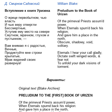
Д. Смирнов-Садовский
:
William Blake
:
Вступление к книге Уризена
Preludium to the Book of
Urizen
О жреце первобытном, чью
власть
Of the primeval Priests assum'd
И чью веру отвергли
power,
Бессмертные,
When Eternals spurn'd back his
Уступив ему место на севере
religion;
Смутном, мрачном, глухом и
And gave him a place in the
пустынном, —
north,
Obscure, shadowy, void,
Вам внимаю я с радостью,
solitary.
Вечные,
Продиктуйте мне строки
Eternals I hear your call gladly,
крылатые,
Dictate swift winged words, &
Мрак видений своих
fear not
развернув!
To unfold your dark visions of
torment.
Варианты:
Original text (Blake Archive):
PRELUDIUM TO THE [FIRST] BOOK OF URIZEN
Of the primeval Priests assum'd power,
When Eternals spurnd back his religion:
And gave him a place in the north,