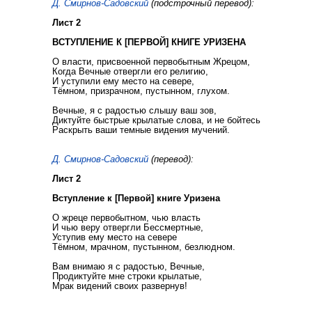
Д. Смирнов-Садовский
(подстрочный перевод):
Лист 2
ВСТУПЛЕНИЕ К [ПЕРВОЙ] КНИГЕ УРИЗЕНА
О власти, присвоенной первобытным Жрецом,
Когда Вечные отвергли его религию,
И уступили ему место на севере,
Тёмном, призрачном, пустынном, глухом.
Вечные, я с радостью слышу ваш зов,
Диктуйте быстрые крылатые слова, и не бойтесь
Раскрыть ваши темные видения мучений.
Д. Смирнов-Садовский
(перевод):
Лист 2
Вступление к [Первой] книге Уризена
О жреце первобытном, чью власть
И чью веру отвергли Бессмертные,
Уступив ему место на севере
Тёмном, мрачном, пустынном, безлюдном.
Вам внимаю я с радостью, Вечные,
Продиктуйте мне строки крылатые,
Мрак видений своих развернув!