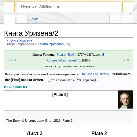
ещё
Книга Уризена/2
<
Книга Уризена
(перенаправлено с «
Книга Уризена/1/2
»)
Перейти
Перейти
Книга Уризена
(
Уильям Блейк
(1757—1827)
,
пер.
Д.
к
к
←
Лист 1
Смирнов-Садовский
(р. 1948)
)
Лист 3
→
навигации
поиску
Лист 2. Вступление к книге Уризена
Язык оригинала: английский. Название в оригинале:
The Book of Urizen
, Preludium to
the [First] Book of Urizen
. — Дата создания: ок. 1794 (перевод).
Википроекты
[Plate 2]
The Book of Urizen, copy G, c. 1818. Plate 2
Лист 2
Plate 2